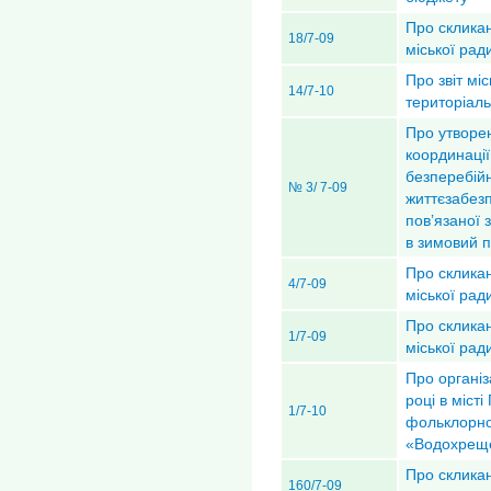
Про скликан
18/7-09
міської рад
Про звіт мі
14/7-10
територіал
Про утворен
координаці
безперебійн
№ 3/ 7-09
життєзабез
пов’язаної 
в зимовий п
Про скликан
4/7-09
міської рад
Про скликан
1/7-09
міської рад
Про організ
році в міст
1/7-10
фольклорно
«Водохрещ
Про скликан
160/7-09