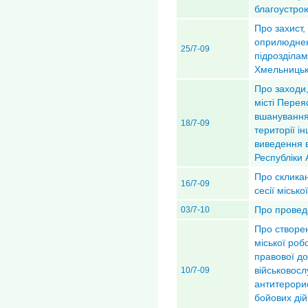
благоустро
Про захист,
оприлюднен
25/7-09
підрозділа
Хмельницько
Про заходи,
місті Пере
вшанування 
18/7-09
території і
виведення 
Республіки 
Про скликан
16/7-09
сесії міськ
Про провед
03/7-10
Про створе
міської роб
правової д
військовосл
10/7-09
антитерорис
бойових дій