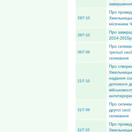
завершення 
Про проведе
Хмельницьк
29/7-10
місячника 
Про заверш
26/7-10
2014-2015р
Про скликан
третьої сес
36/7-09
скликання
Про створе
Хмельницько
надання соц
21/7-10
допомоги д
військовосл
антитерорис
Про скликан
другої сесі
31/7-09
скликання
Про проведе
Хмельницьк
11/7-10