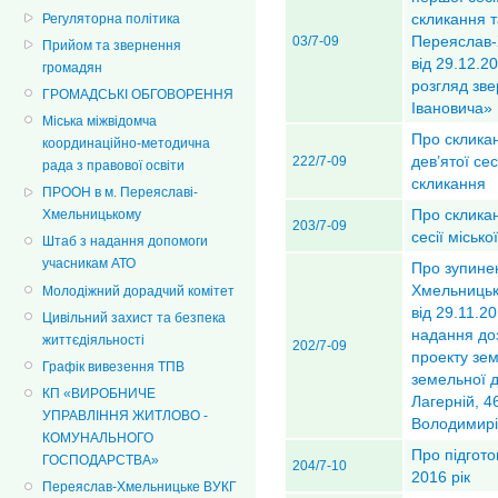
скликання т
Регуляторна політика
Переяслав-
03/7-09
Прийом та звернення
від 29.12.2
громадян
розгляд зв
ГРОМАДСЬКІ ОБГОВОРЕННЯ
Івановича»
Міська міжвідомча
Про склика
координаційно-методична
дев’ятої сес
222/7-09
рада з правової освіти
скликання
ПРООН в м. Переяславі-
Про скликан
Хмельницькому
203/7-09
сесії міськ
Штаб з надання допомоги
учасникам АТО
Про зупине
Хмельницько
Молодіжний дорадчий комітет
від 29.11.2
Цивільний захист та безпека
надання до
життєдіяльності
202/7-09
проекту зе
Графік вивезення ТПВ
земельної д
КП «ВИРОБНИЧЕ
Лагерній, 4
УПРАВЛІННЯ ЖИТЛОВО -
Володимирі
КОМУНАЛЬНОГО
Про підготов
ГОСПОДАРСТВА»
204/7-10
2016 рік
Переяслав-Хмельницьке ВУКГ