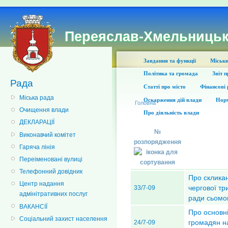
Переяслав-Хмельницьк
Завдання та функції
Міськи
Політика та громада
Звіт 
Рада
Статті про місто
Фінансові 
Міська рада
Оскарження дій влади
Норм
Головна
Очищення влади
Про діяльність влади
ДЕКЛАРАЦІЇ
№
Виконавчий комітет
розпорядження
Гаряча лінія
Переіменовані вулиці
Телефонний довідник
Про скликан
Центр надання
чергової три
33/7-09
адмінітративних послуг
ради сьомо
ВАКАНСІЇ
Про основні
Соціальний захист населення
громадян на
24/7-09