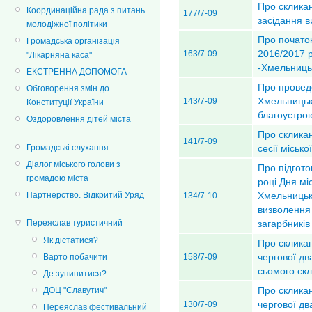
Про склика
Координаційна рада з питань
177/7-09
засідання в
молодіжної політики
Про почато
Громадська організація
2016/2017 р
163/7-09
"Лікарняна каса"
-Хмельниць
ЕКСТРЕННА ДОПОМОГА
Про проведе
Обговорення змін до
Хмельницьк
143/7-09
Конституції України
благоустро
Оздоровлення дітей міста
Про склика
141/7-09
Громадські слухання
сесії міськ
Діалог міського голови з
Про підгото
громадою міста
році Дня мі
Хмельницько
Партнерство. Відкритий Уряд
134/7-10
визволення
загарбників
Переяслав туристичний
Як дістатися?
Про скликан
чергової дв
Варто побачити
158/7-09
сьомого ск
Де зупинитися?
Про скликан
ДОЦ "Славутич"
чергової дв
130/7-09
Переяслав фестивальний