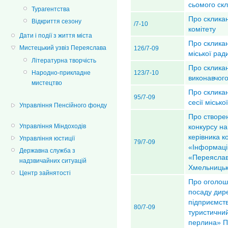
сьомого ск
Турагентства
Про скликан
Відкриття сезону
/7-10
комітету
Дати і події з життя міста
Про скликан
Мистецький узвіз Переяслава
126/7-09
міської рад
Літературна творчість
Про склика
Народно-прикладне
123/7-10
виконавчого
мистецтво
Про скликан
95/7-09
сесії міськ
Управління Пенсійного фонду
Про створен
Управління Міндоходів
конкурсу н
керівника 
Управління юстиції
79/7-09
«Інформаці
Державна служба з
«Переяслав
надзвичайних ситуацій
Хмельницько
Центр зайнятості
Про оголош
посаду дир
підприємст
80/7-09
туристични
перлина» П