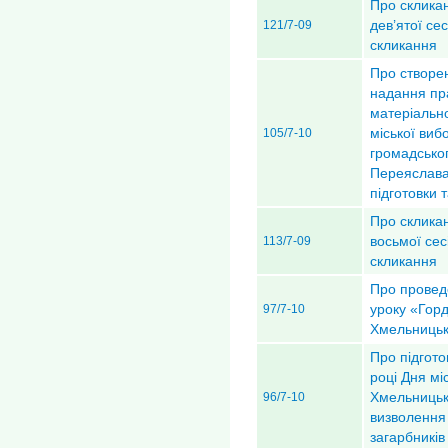
Про скликан
дев’ятої сес
121/7-09
скликання
Про створен
надання пра
матеріальн
міської виб
105/7-10
громадськог
Переяслава
підготовки 
Про скликан
восьмої сес
113/7-09
скликання
Про провед
уроку «Горд
97/7-10
Хмельницьк
Про підгото
році Дня мі
Хмельницько
96/7-10
визволення
загарбників