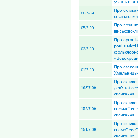
участь в ан
Про скликан
06/7-09
сесії міськ
Про позашт
05/7-09
військово-л
Про організ
році в міст
02/7-10
фольклорно
«Водохрещ
Про оголоше
01\7-10
Хмельницьк
Про скликан
дев’ятої сес
163\7-09
скликання
Про скликан
восьмої сес
152/7-09
скликання
Про скликан
сьомої сесі
151/7-09
скликання