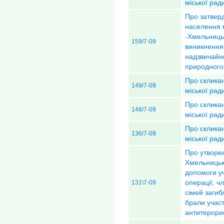
міської рад
Про затвер
населення 
-Хмельницьк
159/7-09
виникнення
надзвичайни
природного
Про скликан
149/7-09
міської рад
Про скликан
148/7-09
міської рад
Про скликан
136/7-09
міської рад
Про утворе
Хмельницьк
допомоги у
операції, ч
131\7-09
сімей загиб
брали участ
антитерорис