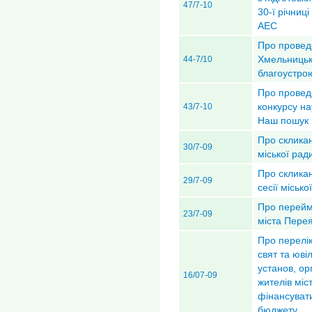
47/7-10
30-ї річниц
АЕС
Про проведе
Хмельницьк
44-7/10
благоустро
Про проведе
конкурсу на
43/7-10
Наш пошук і
Про скликан
30/7-09
міської рад
Про скликан
29/7-09
сесії міськ
Про перейм
23/7-09
міста Пере
Про перелі
свят та юві
установ, ор
16/07-09
жителів міс
фінансуват
бюджету