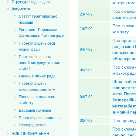
Структурні підрозділи
контрактом
Документи
Про скликан
23/7-09
Статут територіальної
сесії міськ
громади
Про скликан
10/7-09
Регламент Переяслав-
комітету
Хмельницької міської ради
Про організ
Проекти рішень сесії
році в міст
міської ради
04/7-09
фольклорно
Протоколи рішень
«Водохрещ
постійних депутатських
Про скликан
комісій
05/7-09
міської рад
Рішення міської ради
Щодо забез
Проекти рішень
підприємств
виконавчого комітету
міста Пере
04/7-09
Рішення виконавчого
безперебійн
комітету
життєзабез
Державні закупівлі
зимовий пе
Проекти розпоряджень
Про провед
02/7-09
Розпорядження
Про склика
НОВІ ПРИЗНАЧЕННЯ
першої сесі