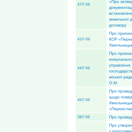
«Про затве
47/7-09
документац
встановленн
земельної 
договору
Про припин
КОР «Перея
42/7-09
Хмельниць
Про призна
комунально
управління
44/7-09
господарст
міської рад
О.М.
Про провед
щодо повер
45/7-09
Хмельницьк
«Переясла
Про провед
38/7-09
Про утворен
з підготовк