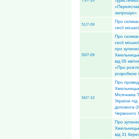
туристичног
75/7-10
«Переяслав
запрошує»
Про склика
51/7-09
сесії міськ
Про склика
сесії міськ
про зупинен
Хмельницько
50/7-09
від 05 квіт
«Про розгля
розробкою і
Про проведе
Хмельницьк
Місячника 
56/7-10
України під
допомога-2
Червоного 
Про зупине
Хмельницько
від 31 бере