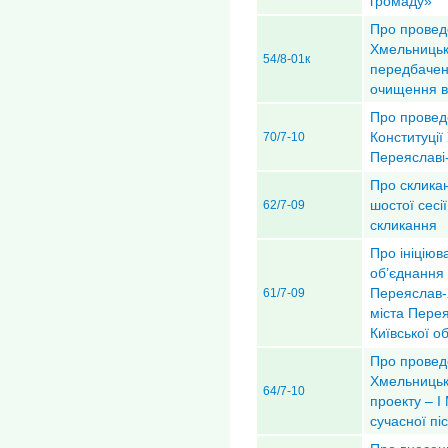
громаду»
Про провед
Хмельницькі
54/8-01к
передбачен
очищення в
Про проведе
Конституції
70/7-10
Переяславі
Про скликан
шостої сесі
62/7-09
скликання
Про ініціюв
об’єднання 
Переяслав-
61/7-09
міста Пере
Київської об
Про проведе
Хмельницьк
64/7-10
проекту – 
сучасної пі