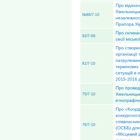
Про відзнач
Хмельницько
№86/7-10
незалежнос
Прапора Ук
Про скликан
92/7-09
сесії міськ
Про створе
організації
патрулюван
81/7-10
термінових 
ситуацій в 
2015-2016 р
Про проведе
Хмельницьк
75/7-10
етнографічн
Про «Коорд
конкурсного
співвласник
76/7-10
(ОСББ) для
«Місцевий р