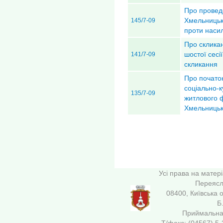
Про проведе
Хмельницько
145/7-09
проти наси
Про скликан
шостої сесі
141/7-09
скликання
Про початок
соціально-к
135/7-09
житлового 
Хмельницьк
Усі права на матер
Переясла
08400, Київська 
Б
Приймальна 
Т/факс: (04567