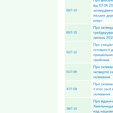
Про внесен
від 03.06.2
затверджен
66/7-10
міських дор
року»
Про затвер
грейдеруван
60/7-10
липень 201
Про спеціал
готовності 
52/7-10
пришкільних
прийомки
Про скликан
четвертої с
51/7-09
скликання
Про скликан
п’ятої сесії
47/7-09
скликання
Про відзнач
Хмельницьк
38/7-10
над нацизмо