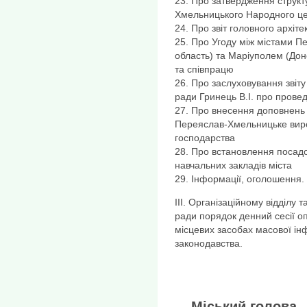
23. Про затвердження структ
Хмельницького Народного цен
24. Про звіт головного архі
25. Про Угоду між містами 
область) та Маріуполем (Дон
та співпрацю
26. Про заслуховування звіт
ради Гринець В.І. про провед
27. Про внесення доповнень 
Переяслав-Хмельницьке виро
господарства
28. Про встановлення посадо
навчальних закладів міста
29. Інформації, оголошення.
ІІІ. Організаційному відділу 
ради порядок денний сесії оп
місцевих засобах масової ін
законодавства.
Міськ