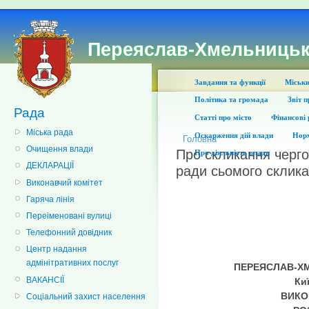
Переяслав-Хмельницьк
Завдання та функції
Міськи
Політика та громада
Звіт 
Рада
Статті про місто
Фінансові 
Міська рада
Оскарження дій влади
Норм
Головна
Очищення влади
Про скликання чергов
Про діяльність влади
ДЕКЛАРАЦІЇ
ради сьомого склик
Виконавчий комітет
Гаряча лінія
Переіменовані вулиці
Телефонний довідник
Центр надання
адмінітративних послуг
П
ЕРЕЯСЛАВ-Х
ВАКАНСІЇ
Ки
ВИКО
Соціальний захист населення