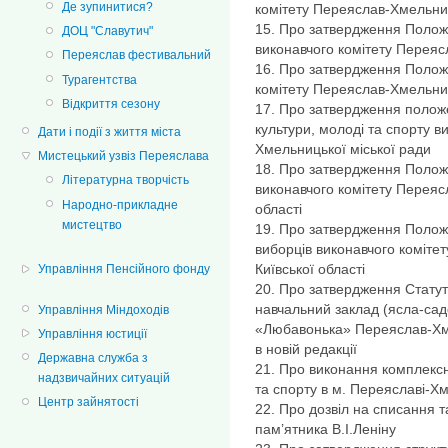
Де зупинитися?
комітету Переяслав-Хмельниць
15. Про затвердження Полож
ДОЦ "Славутич"
виконавчого комітету Переяс
Переяслав фестивальний
16. Про затвердження Положе
Турагентства
комітету Переяслав-Хмельниц
Відкриття сезону
17. Про затвердження положе
культури, молоді та спорту в
Дати і події з життя міста
Хмельницької міської ради
Мистецький узвіз Переяслава
18. Про затвердження Положе
Літературна творчість
виконавчого комітету Переяс
Народно-прикладне
області
мистецтво
19. Про затвердження Полож
виборців виконавчого коміте
Київської області
Управління Пенсійного фонду
20. Про затвердження Стату
навчальний заклад (ясла-сад
Управління Міндоходів
«Любавонька» Переяслав-Хмел
Управління юстиції
в новій редакції
Державна служба з
21. Про виконання комплексн
надзвичайних ситуацій
та спорту в м. Переяславі-Х
Центр зайнятості
22. Про дозвіл на списання 
пам’ятника В.І.Леніну