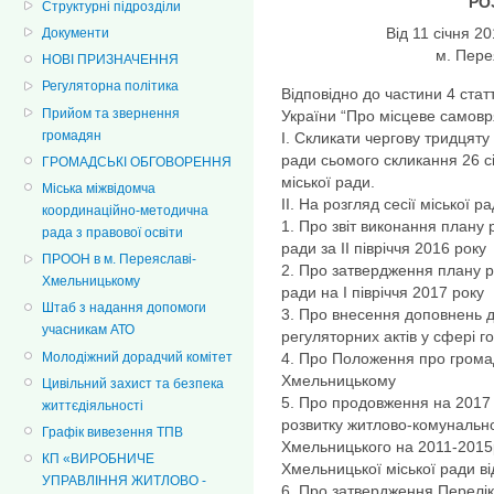
РО
Структурні підрозділи
Від 11 січн
Документи
м. Пер
НОВІ ПРИЗНАЧЕННЯ
Регуляторна політика
Відповідно до частини 4 статт
Прийом та звернення
України “Про місцеве самовря
громадян
І. Скликати чергову тридцят
ради cьомого скликання 26 сі
ГРОМАДСЬКІ ОБГОВОРЕННЯ
міської ради.
Міська міжвідомча
ІІ. На розгляд сесії міської р
координаційно-методична
1. Про звіт виконання плану
рада з правової освіти
ради за ІІ півріччя 2016 року
ПРООН в м. Переяславі-
2. Про затвердження плану 
Хмельницькому
ради на I півріччя 2017 року
Штаб з надання допомоги
3. Про внесення доповнень до
учасникам АТО
регуляторних актів у сфері го
Молодіжний дорадчий комітет
4. Про Положення про громад
Хмельницькому
Цивільний захист та безпека
5. Про продовження на 2017 
життєдіяльності
розвитку житлово-комунальн
Графік вивезення ТПВ
Хмельницького на 2011-2015
КП «ВИРОБНИЧЕ
Хмельницької міської ради в
УПРАВЛІННЯ ЖИТЛОВО -
6. Про затвердження Перелік