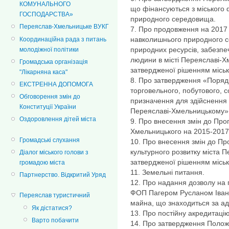
КОМУНАЛЬНОГО
що фінансуються з міського
ГОСПОДАРСТВА»
природного середовища.
Переяслав-Хмельницьке ВУКГ
7. Про продовження на 2017 
навколишнього природного с
Координаційна рада з питань
природних ресурсів, забезпеч
молодіжної політики
людини в місті Переяславі-Х
Громадська організація
затвердженої рішенням міськ
"Лікарняна каса"
8. Про затвердження «Поряд
ЕКСТРЕННА ДОПОМОГА
торговельного, побутового, с
Обговорення змін до
призначення для здійснення п
Конституції України
Переяславі-Хмельницькому»
Оздоровлення дітей міста
9. Про внесення змін до Пр
Хмельницького на 2015-2017
Громадські слухання
10. Про внесення змін до Пр
культурного розвитку міста 
Діалог міського голови з
затвердженої рішенням місько
громадою міста
11. Земельні питання.
Партнерство. Відкритий Уряд
12. Про надання дозволу на 
ФОП Пагером Русланом Іван
Переяслав туристичний
майна, що знаходиться за ад
Як дістатися?
13. Про постійну акредитацію
Варто побачити
14. Про затвердження Полож