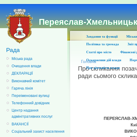
Переяслав-Хмельницьк
Завдання та функції
Міськи
Політика та громада
Звіт 
Рада
Статті про місто
Фінансові 
Міська рада
Оскарження дій влади
Норм
Головна
Очищення влади
Про скликання позаче
Про діяльність влади
ДЕКЛАРАЦІЇ
ради сьомого склик
Виконавчий комітет
Гаряча лінія
Переіменовані вулиці
Телефонний довідник
Центр надання
адмінітративних послуг
П
ЕРЕЯСЛАВ-Х
ВАКАНСІЇ
Ки
ВИКО
Соціальний захист населення