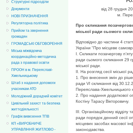
РО
Структурні підрозділи
від 28 грудн
Документи
м. Пер
НОВІ ПРИЗНАЧЕННЯ
Регуляторна політика
Про скликання позачергової
Прийом та звернення
міської ради сьомого скли
громадян
Відповідно до частини 4 статт
ГРОМАДСЬКІ ОБГОВОРЕННЯ
України “Про місцеве самовря
Міська міжвідомча
І. Скликати позачергову п’ят
координаційно-методична
ради cьомого скликання 29 гр
рада з правової освіти
міської ради.
ПРООН в м. Переяславі-
ІІ. На розгляд сесії міської р
Хмельницькому
1. Про внесення змін до ріш
Штаб з надання допомоги
ради VІ скликання від 30.12
учасникам АТО
Переяслава-Хмельницького н
2. Про надання додаткової оп
Молодіжний дорадчий комітет
Костіну Тарасу Вікторовичу.
Цивільний захист та безпека
життєдіяльності
ІІІ. Організаційному відділу 
Графік вивезення ТПВ
ради порядок денний сесії оп
місцевих засобах масової ін
КП «ВИРОБНИЧЕ
законодавства.
УПРАВЛІННЯ ЖИТЛОВО -