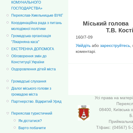
КОМУНАЛЬНОГО
ГОСПОДАРСТВА»
Переяслав-Хмельницьке ВУКГ
Міськ
Координаційна рада з питань
молодіжної політики
Т.В. Кості
Громадська організація
160/7-09
"Лікарняна каса"
Увійдіть
або
зареєструйтесь
,
ЕКСТРЕННА ДОПОМОГА
коментарі.
Обговорення змін до
Конституції України
Оздоровлення дітей міста
Громадські слухання
Діалог міського голови з
громадою міста
Усі права на матер
Партнерство. Відкритий Уряд
Переясла
08400, Київська 
Переяслав туристичний
Б
Як дістатися?
Приймальна 
Т/факс: (04567
Варто побачити