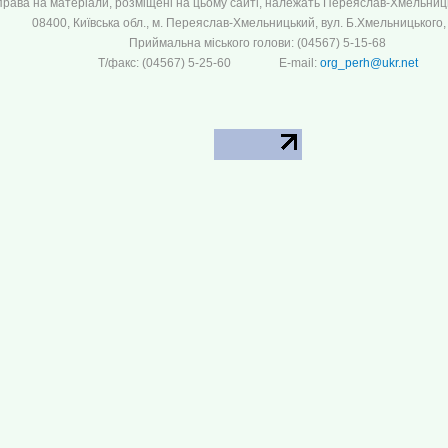
 права на матеріали, розміщені на цьому сайті, належать Переяслав-Хмельницьк
08400, Київська обл., м. Переяслав-Хмельницький, вул. Б.Хмельницького, 
Приймальна міського голови: (04567) 5-15-68
Т/факс: (04567) 5-25-60 E-mail:
org_perh@ukr.net