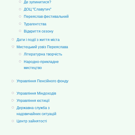
Де зупинитися?
ДОЦ "Славутич"
Переяслав фестивальний
Турагентства
Відкриття сезону
Дати і події з життя міста
Мистецький узвіз Переяслава
Літературна творчість
Народно-прикладне
мистецтво
Управління Пенсійного фонду
Управління Міндоходів
Управління юстиції
Державна служба з
надзвичайних ситуацій
Центр зайнятості