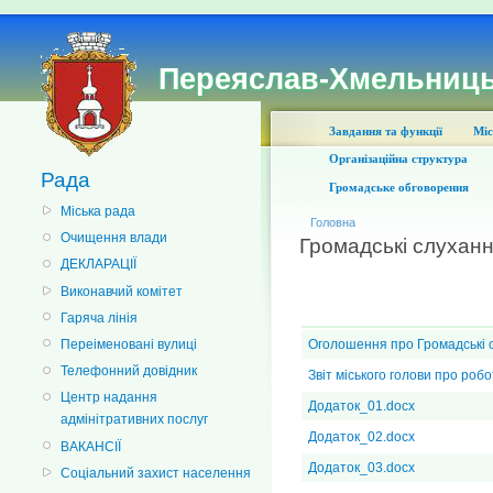
Переяслав-Хмельниць
Завдання та функції
Міс
Організаційна структура
Рада
Громадське обговорення
Міська рада
Головна
Очищення влади
Громадські слухан
ДЕКЛАРАЦІЇ
Виконавчий комітет
Гаряча лінія
Переіменовані вулиці
Оголошення про Громадські 
Телефонний довідник
Звіт міського голови про робо
Центр надання
Додаток_01.docx
адмінітративних послуг
Додаток_02.docx
ВАКАНСІЇ
Додаток_03.docx
Соціальний захист населення