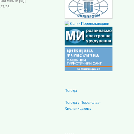
ій міській раді.
27/25.
Погода
Погода у
Переяслав-
Хмельницькому