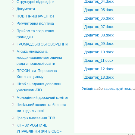
Додаток_04.docx
Структурні підрозділи
Документи
Додаток_05.docx
НОВІ ПРИЗНАЧЕННЯ
Додаток_06.docx
Регуляторна політика
Додаток_07.docx
Прийом та звернення
Додаток_08.docx
громадян
Додаток_09.docx
ГРОМАДСЬКІ ОБГОВОРЕННЯ
Міська міжвідомча
Додаток_10.docx
координаційно-методична
Додаток_11.docx
рада з правової освіти
Додаток_12.docx
ПРООН в м. Переяславі-
Хмельницькому
Додаток_13.docx
Штаб з надання допомоги
Увійдіть
або
зареєструйтесь
, 
учасникам АТО
Молодіжний дорадчий комітет
Цивільний захист та безпека
життєдіяльності
Графік вивезення ТПВ
КП «ВИРОБНИЧЕ
УПРАВЛІННЯ ЖИТЛОВО -