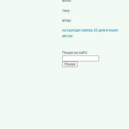
волог.:
тиск:
вітер:
на сьогодні
завтра
10 днів
в інших
містах
Пошук на сайті: