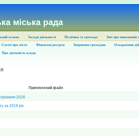
ка міська рада
ький голова
Засади діяльності
Політика та громада
Звіт про виконання 
Статті про місто
Фінансові ресурси
Звернення громадян
Оскарження дій
Про діяльність влади
ня
Причіплений файл
слухання-2016
ту за 2016 рік