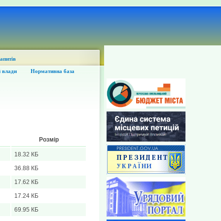
запитів
 влади
Нормативна база
Розмір
18.32 КБ
36.88 КБ
17.62 КБ
17.24 КБ
69.95 КБ