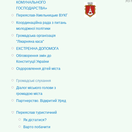
Усі
КОМУНАЛЬНОГО
ГОСПОДАРСТВА»
Переяслав-Хмельницьке ВУКГ
Координаційна рада з питань
молодіжної політики
Громадська організація
"Лікарняна каса"
ЕКСТРЕННА ДОПОМОГА
Обговорення змін до
Конституції України
Оздоровлення дітей міста
Громадські слухання
Діалог міського голови з
громадою міста
Партнерство. Відкритий Уряд
Переяслав туристичний
Як дістатися?
Варто побачити