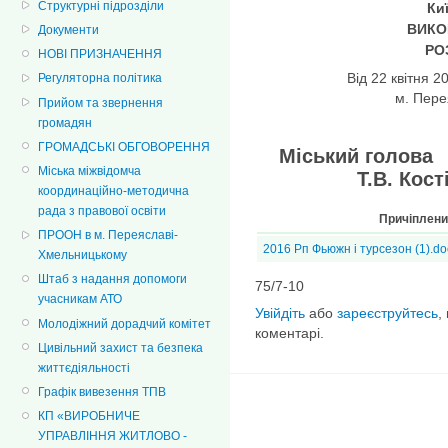
Структурні підрозділи
Ки
ВИКО
Документи
РО
НОВІ ПРИЗНАЧЕННЯ
Від 22 квіт
Регуляторна політика
м. Пер
Прийом та звернення
громадян
ГРОМАДСЬКІ ОБГОВОРЕННЯ
Міськ
Міська міжвідомча
Т.В. Кості
координаційно-методична
рада з правової освіти
Причіплен
ПРООН в м. Переяславі-
2016 Рп Фьюжн і турсезон (1).do
Хмельницькому
Штаб з надання допомоги
75/7-10
учасникам АТО
Увійдіть
або
зареєструйтесь
,
Молодіжний дорадчий комітет
коментарі.
Цивільний захист та безпека
життєдіяльності
Графік вивезення ТПВ
КП «ВИРОБНИЧЕ
УПРАВЛІННЯ ЖИТЛОВО -