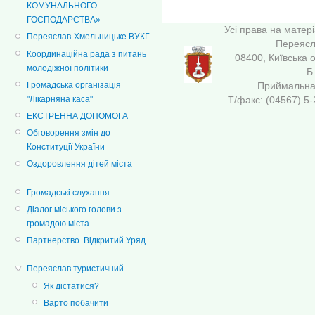
КОМУНАЛЬНОГО
ГОСПОДАРСТВА»
Усі права на матер
Переяслав-Хмельницьке ВУКГ
Переясла
Координаційна рада з питань
08400, Київська 
молодіжної політики
Б
Приймальна 
Громадська організація
Т/факс: (04567
"Лікарняна каса"
ЕКСТРЕННА ДОПОМОГА
Обговорення змін до
Конституції України
Оздоровлення дітей міста
Громадські слухання
Діалог міського голови з
громадою міста
Партнерство. Відкритий Уряд
Переяслав туристичний
Як дістатися?
Варто побачити