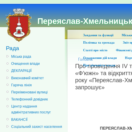
Переяслав-Хмельницьк
Завдання та функції
Міськи
Політика та громада
Звіт 
Рада
Статті про місто
Фінансові 
Міська рада
Оскарження дій влади
Норм
Головна
Очищення влади
Про проведення ІV 
Про діяльність влади
ДЕКЛАРАЦІЇ
«Ф’южн» та відкритт
Виконавчий комітет
року «Переяслав-Хм
Гаряча лінія
запрошує»
Переіменовані вулиці
Телефонний довідник
Центр надання
адмінітративних послуг
ВАКАНСІЇ
Соціальний захист населення
П
ЕРЕЯСЛАВ-Х