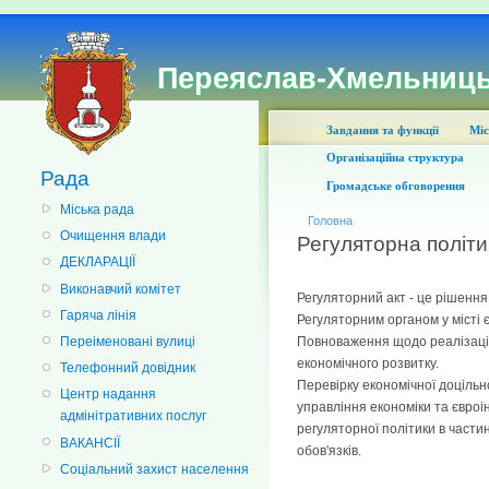
Переяслав-Хмельниць
Завдання та функції
Міс
Організаційна структура
Рада
Громадське обговорення
Міська рада
Головна
Очищення влади
Регуляторна політи
ДЕКЛАРАЦІЇ
Виконавчий комітет
Регуляторний акт - це рішення
Гаряча лінія
Регуляторним органом у місті 
Переіменовані вулиці
Повноваження щодо реалізації 
економічного розвитку.
Телефонний довідник
Перевірку економічної доцільно
Центр надання
управління економіки та євроі
адмінітративних послуг
регуляторної політики в частин
ВАКАНСІЇ
обов'язків.
Соціальний захист населення