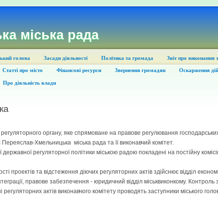
ка міська рада
ький голова
Засади діяльності
Політика та громада
Звіт про виконання 
Статті про місто
Фінансові ресурси
Звернення громадян
Оскарження дій
Про діяльність влади
ка
 регуляторного органу, яке спрямоване на правове регулювання господарських
є Переяслав-Хмельницька міська рада та її виконавчий комітет.
державної регуляторної політики міською радою покладені на постійну комісі
сті проектів та відстеження діючих регуляторних актів здійснює відділ економі
нтеграції, правове забезпечення - юридичний відділ міськвиконкому. Контроль
і регуляторних актів виконавчого комітету проводять заступники міського голо