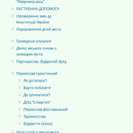
"Лікарняна каса"
ЕКСТРЕННА ДОПОМОГА
Обговорення змін до
Конституції України
Оздоровлення дітей міста
Громадські слухання
Діалог міського голови з
громадою міста
Партнерство. Відкритий Уряд
Переяслав туристичний
Як дістатися?
Варто побачити
Де зупинитися?
ДОЦ "Славутич"
Переяслав фестивальний
Турагентства
Відкриття сезону
Дати і події з життя міста