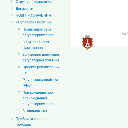
Структурні підрозділи
Документи
НОВІ ПРИЗНАЧЕННЯ
Регуляторна політика
Плани підготовки
Усі
регуляторних актів
Звіти про базові
відстеження
Здійснення державної
регуляторної політики
Проекти регуляторних
актів
Регуляторна політика
(АРВ)
Повідомлення про
оприлюднення
регуляторних актів
Законодавство
Прийом та звернення
громадян