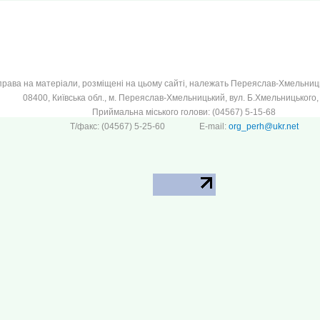
 права на матеріали, розміщені на цьому сайті, належать Переяслав-Хмельницьк
08400, Київська обл., м. Переяслав-Хмельницький, вул. Б.Хмельницького, 
Приймальна міського голови: (04567) 5-15-68
Т/факс: (04567) 5-25-60 E-mail:
org_perh@ukr.net