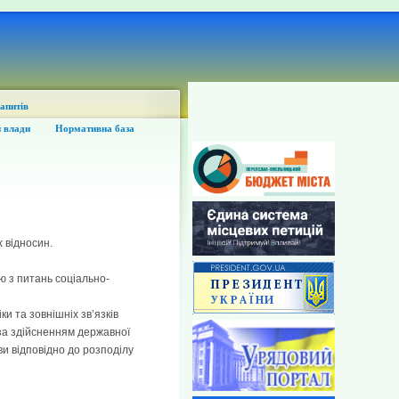
запитів
 влади
Нормативна база
 відносин.
ю з питань соціально-
ки та зовнішніх зв’язків
 за здійсненням державної
ви відповідно до розподілу