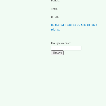
волог.:
тиск:
вітер:
на сьогодні
завтра
10 днів
в інших
містах
Пошук на сайті: