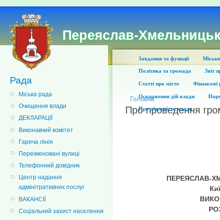
Переяслав-Хмельницьк
Завдання та функції
Міськи
Політика та громада
Звіт 
Рада
Статті про місто
Фінансові 
Міська рада
Оскарження дій влади
Норм
Головна
Очищення влади
Про проведення гро
Про діяльність влади
ДЕКЛАРАЦІЇ
Виконавчий комітет
Гаряча лінія
Переіменовані вулиці
Телефонний довідник
Центр надання
П
ЕРЕЯСЛАВ-Х
адмінітративних послуг
Ки
ВИКО
ВАКАНСІЇ
РО
Соціальний захист населення