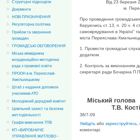
Від 23 берез
Структурні підрозділи
м. Пер
Документи
НОВІ ПРИЗНАЧЕННЯ
Про проведення громадських
Регуляторна політика
Керуючись ст. 13, п. 20 ч. 4 
самоврядування в Україні" та
Прийом та звернення
міста Переяслава-Хмельниць
громадян
ГРОМАДСЬКІ ОБГОВОРЕННЯ
1. Провести громадські слуха
Міська міжвідомча
додатком.
координаційно-методична
2. Контроль за виконанням 
рада з правової освіти
секретаря ради Бочаріна П.П
ПРООН в м. Переяславі-
Хмельницькому
Штаб з надання допомоги
учасникам АТО
Міськ
Молодіжний дорадчий комітет
Т.В. Кості
Цивільний захист та безпека
38/7-09
життєдіяльності
Графік вивезення ТПВ
Увійдіть
або
зареєструйтесь
,
коментарі.
КП «ВИРОБНИЧЕ
УПРАВЛІННЯ ЖИТЛОВО -