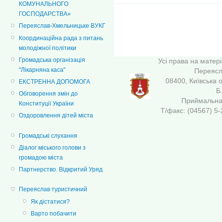
КОМУНАЛЬНОГО
ГОСПОДАРСТВА»
Переяслав-Хмельницьке ВУКГ
Координаційна рада з питань
молодіжної політики
Громадська організація
Усі права на матер
"Лікарняна каса"
Переясла
08400, Київська 
ЕКСТРЕННА ДОПОМОГА
Б
Обговорення змін до
Приймальна 
Конституції України
Т/факс: (04567
Оздоровлення дітей міста
Громадські слухання
Діалог міського голови з
громадою міста
Партнерство. Відкритий Уряд
Переяслав туристичний
Як дістатися?
Варто побачити