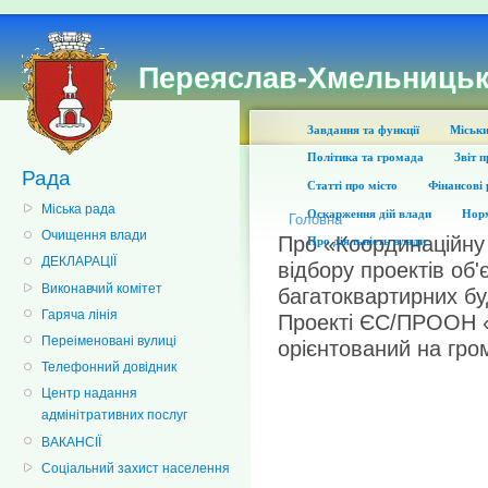
Переяслав-Хмельницьк
Завдання та функції
Міськи
Політика та громада
Звіт 
Рада
Статті про місто
Фінансові 
Міська рада
Оскарження дій влади
Норм
Головна
Очищення влади
Про «Координаційну 
Про діяльність влади
ДЕКЛАРАЦІЇ
відбору проектів об'
Виконавчий комітет
багатоквартирних бу
Гаряча лінія
Проекті ЄС/ПРООН «
Переіменовані вулиці
орієнтований на гро
Телефонний довідник
Центр надання
адмінітративних послуг
ВАКАНСІЇ
Соціальний захист населення