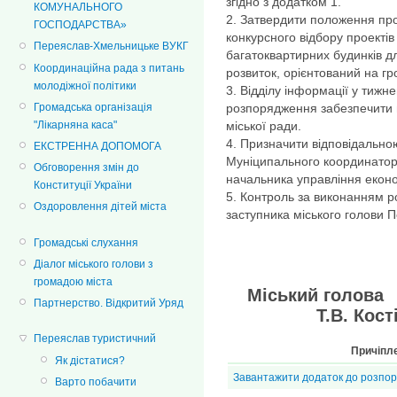
згідно з додатком 1.
КОМУНАЛЬНОГО
2. Затвердити положення про
ГОСПОДАРСТВА»
конкурсного відбору проектів
Переяслав-Хмельницьке ВУКГ
багатоквартирних будинків д
Координаційна рада з питань
розвиток, орієнтований на гр
молодіжної політики
3. Відділу інформації у тижн
розпорядження забезпечити 
Громадська організація
міської ради.
"Лікарняна каса"
4. Призначити відповідально
ЕКСТРЕННА ДОПОМОГА
Муніципального координатор
Обговорення змін до
начальника управління еконо
Конституції України
5. Контроль за виконанням 
Оздоровлення дітей міста
заступника міського голови П
Громадські слухання
Діалог міського голови з
громадою міста
Міськ
Партнерство. Відкритий Уряд
Т.В. Кості
Переяслав туристичний
Причіпл
Як дістатися?
Завантажити додаток до розпо
Варто побачити