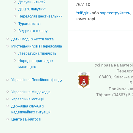
Де зупинитися?
76/7-10
ДОЦ "Славутич"
Увійдіть
або
зареєструйтесь
,
Переяслав фестивальний
коментарі.
Турагентства
Відкриття сезону
Дати і події з життя міста
Мистецький узвіз Переяслава
Літературна творчість
Народно-прикладне
Усі права на матер
мистецтво
Переясла
08400, Київська 
Управління Пенсійного фонду
Б
Приймальна 
Управління Міндоходів
Т/факс: (04567
Управління юстиції
Державна служба з
надзвичайних ситуацій
Центр зайнятості