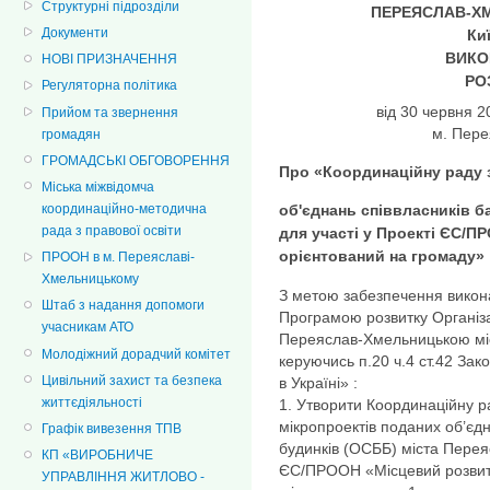
Структурні підрозділи
П
ЕРЕЯСЛАВ-Х
Документи
Ки
ВИКО
НОВІ ПРИЗНАЧЕННЯ
РО
Регуляторна політика
від 30 черв
Прийом та звернення
м. Пер
громадян
ГРОМАДСЬКІ ОБГОВОРЕННЯ
Про «Координаційну раду з
Міська міжвідомча
координаційно-методична
об'єднань співвласників б
рада з правової освіти
для участі у Проекті ЄС/П
орієнтований на громаду»
ПРООН в м. Переяславі-
Хмельницькому
З метою забезпечення викон
Штаб з надання допомоги
Програмою розвитку Організ
учасникам АТО
Переяслав-Хмельницькою міс
Молодіжний дорадчий комітет
керуючись п.20 ч.4 ст.42 За
Цивільний захист та безпека
в Україні» :
життєдіяльності
1. Утворити Координаційну р
мікропроектів поданих об’єд
Графік вивезення ТПВ
будинків (ОСББ) міста Перея
КП «ВИРОБНИЧЕ
ЄС/ПРООН «Місцевий розвиток
УПРАВЛІННЯ ЖИТЛОВО -