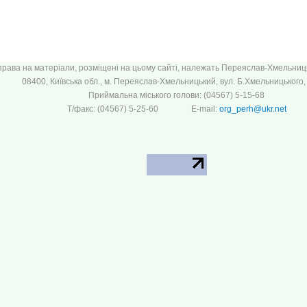
 права на матеріали, розміщені на цьому сайті, належать Переяслав-Хмельницьк
08400, Київська обл., м. Переяслав-Хмельницький, вул. Б.Хмельницького, 
Приймальна міського голови: (04567) 5-15-68
Т/факс: (04567) 5-25-60 E-mail:
org_perh@ukr.net