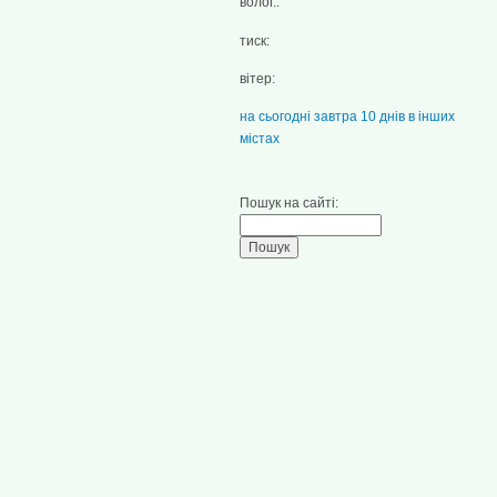
волог.:
тиск:
вітер:
на сьогодні
завтра
10 днів
в інших
містах
Пошук на сайті: