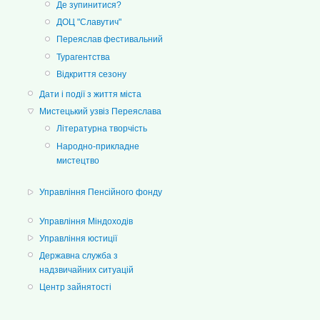
Де зупинитися?
ДОЦ "Славутич"
Переяслав фестивальний
Турагентства
Відкриття сезону
Дати і події з життя міста
Мистецький узвіз Переяслава
Літературна творчість
Народно-прикладне
мистецтво
Управління Пенсійного фонду
Управління Міндоходів
Управління юстиції
Державна служба з
надзвичайних ситуацій
Центр зайнятості