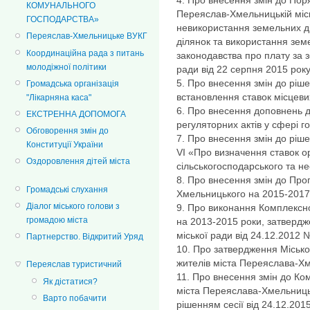
КОМУНАЛЬНОГО
Переяслав-Хмельницькій міськ
ГОСПОДАРСТВА»
невикористання земельних ді
Переяслав-Хмельницьке ВУКГ
ділянок та використання зем
Координаційна рада з питань
законодавства про плату за 
молодіжної політики
ради від 22 серпня 2015 рок
5. Про внесення змін до ріш
Громадська організація
встановлення ставок місцеви
"Лікарняна каса"
6. Про внесення доповнень до
ЕКСТРЕННА ДОПОМОГА
регуляторних актів у сфері го
Обговорення змін до
7. Про внесення змін до ріше
Конституції України
VI «Про визначення ставок о
Оздоровлення дітей міста
сільськогосподарського та н
8. Про внесення змін до Пр
Громадські слухання
Хмельницького на 2015-2017
Діалог міського голови з
9. Про виконання Комплекс
громадою міста
на 2013-2015 роки, затверд
міської ради від 24.12.2012 
Партнерство. Відкритий Уряд
10. Про затвердження Місько
жителів міста Переяслава-Хм
Переяслав туристичний
11. Про внесення змін до Ко
Як дістатися?
міста Переяслава-Хмельниць
Варто побачити
рішенням сесії від 24.12.201