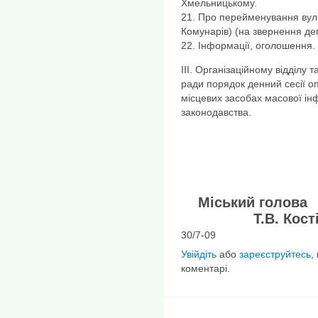
Хмельницькому.
21. Про перейменування вули
Комунарів) (на звернення де
22. Інформації, оголошення.
ІІІ. Організаційному відділу 
ради порядок денний сесії оп
місцевих засобах масової ін
законодавства.
Міськ
Т.В. Кості
30/7-09
Увійдіть
або
зареєструйтесь
,
коментарі.