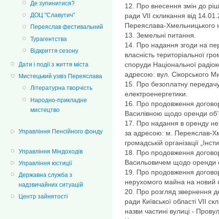
Де зупинитися?
12. Про внесення змін до рі
ради VIІ скликання від 14.0
ДОЦ "Славутич"
Переяслава-Хмельницького на 
Переяслав фестивальний
13. Земельні питання.
Турагентства
14. Про надання згоди на пе
Відкриття сезону
власність територіальної гр
споруди Національної радіоко
Дати і події з життя міста
адресою: вул. Сікорського М
Мистецький узвіз Переяслава
15. Про безоплатну передачу 
Літературна творчість
електроенергетики.
Народно-прикладне
16. Про продовження догов
мистецтво
Василівною щодо оренди об’
17. Про надання в оренду н
Управління Пенсійного фонду
за адресою: м. Переяслав-Хм
громадській організації „Інст
Управління Міндоходів
18. Про продовження догов
Васильовичем щодо оренди о
Управління юстиції
19. Про продовження догово
Державна служба з
нерухомого майна на новий 
надзвичайних ситуацій
20. Про розгляд звернення д
Центр зайнятості
ради Київської області VII 
назви частині вулиці - Прову