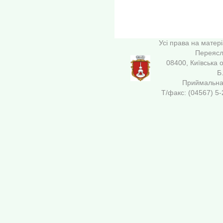
Усі права на матер
Переясла
08400, Київська 
Б
Приймальна 
Т/факс: (04567