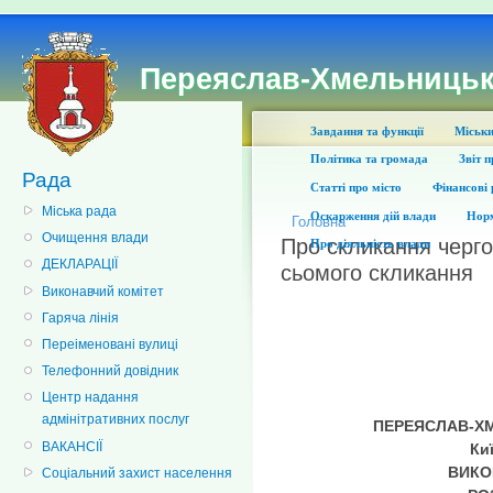
Переяслав-Хмельницьк
Завдання та функції
Міськи
Політика та громада
Звіт 
Рада
Статті про місто
Фінансові 
Міська рада
Оскарження дій влади
Норм
Головна
Очищення влади
Про скликання чергов
Про діяльність влади
ДЕКЛАРАЦІЇ
сьомого скликання
Виконавчий комітет
Гаряча лінія
Переіменовані вулиці
Телефонний довідник
Центр надання
адмінітративних послуг
П
ЕРЕЯСЛАВ-Х
ВАКАНСІЇ
Ки
ВИКО
Соціальний захист населення