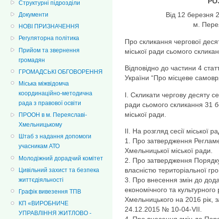
РО
Структурні підрозділи
Від 12 берез
Документи
м. Пер
НОВІ ПРИЗНАЧЕННЯ
Регуляторна політика
Про скликання чергової десят
Прийом та звернення
міської ради сьомого склика
громадян
Відповідно до частини 4 статт
ГРОМАДСЬКІ ОБГОВОРЕННЯ
України “Про місцеве самовря
Міська міжвідомча
координаційно-методична
І. Скликати чергову десяту 
рада з правової освіти
ради cьомого скликання 31 бе
міської ради.
ПРООН в м. Переяславі-
Хмельницькому
ІІ. На розгляд сесії міської р
Штаб з надання допомоги
1. Про затвердження Регламе
учасникам АТО
Хмельницької міської ради.
Молодіжний дорадчий комітет
2. Про затвердження Порядк
власністю територіальної гр
Цивільний захист та безпека
3. Про внесення змін до дод
життєдіяльності
економічного та культурного
Графік вивезення ТПВ
Хмельницького на 2016 рік, з
КП «ВИРОБНИЧЕ
24.12.2015 № 10-04-VII.
УПРАВЛІННЯ ЖИТЛОВО -
4. Про внесення змін до Пор