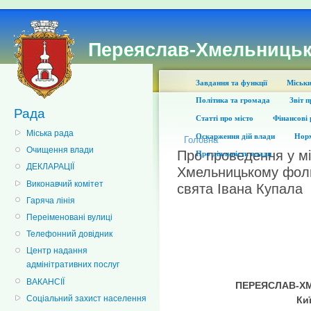
Переяслав-Хмельницьк
Завдання та функції
Міськи
Політика та громада
Звіт 
Рада
Статті про місто
Фінансові 
Міська рада
Оскарження дій влади
Норм
Головна
Очищення влади
Про проведення у мі
Про діяльність влади
ДЕКЛАРАЦІЇ
Хмельницькому фоль
Виконавчий комітет
свята Івана Купала
Гаряча лінія
Переіменовані вулиці
Телефонний довідник
Центр надання
адмінітративних послуг
ВАКАНСІЇ
П
ЕРЕЯСЛАВ-Х
Соціальний захист населення
Ки