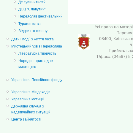
Де зупинитися?
ДОЦ "Славутич"
Переяслав фестивальний
Турагентства
Усі права на матер
Відкриття сезону
Переясла
08400, Київська 
Дати і події з життя міста
Б
Мистецький узвіз Переяслава
Приймальна 
Літературна творчість
Т/факс: (04567
Народно-прикладне
мистецтво
Управління Пенсійного фонду
Управління Міндоходів
Управління юстиції
Державна служба з
надзвичайних ситуацій
Центр зайнятості