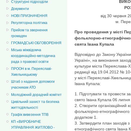
ВИКО
Структурні підрозділи
РО
Документи
від 30 черв
НОВІ ПРИЗНАЧЕННЯ
м. Пер
Регуляторна політика
Прийом та звернення
Про проведення у місті П
громадян
фольклорно-етнографічно
ГРОМАДСЬКІ ОБГОВОРЕННЯ
свята Івана Купала
Міська міжвідомча
Відповідно до Закону Україн
координаційно-методична
Україні», на виконання захо
рада з правової освіти
культури міста Переяслава-Х
ПРООН в м. Переяславі-
редакції від 19.04.2012 № 10
Хмельницькому
у місті Переяславі-Хмельни
Штаб з надання допомоги
Івана Купала:
учасникам АТО
1. Підготувати та провести 
Молодіжний дорадчий комітет
свято Івана Купала 06 липня 
Цивільний захист та безпека
2. Створити організаційний к
життєдіяльності
фольклорно-етнографічного св
Графік вивезення ТПВ
додатком 1.
КП «ВИРОБНИЧЕ
3. Затвердити план заходів 
УПРАВЛІННЯ ЖИТЛОВО -
етнографічного свята Івана К