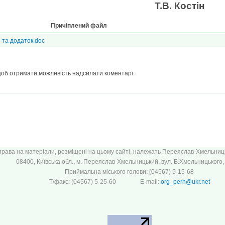
 голова Т.В. Костін
Причіплений файл
та додаток.doc
щоб отримати можливість надсилати коментарі.
 права на матеріали, розміщені на цьому сайті, належать Переяслав-Хмельницьк
08400, Київська обл., м. Переяслав-Хмельницький, вул. Б.Хмельницького, 
Приймальна міського голови: (04567) 5-15-68
Т/факс: (04567) 5-25-60 E-mail:
org_perh@ukr.net