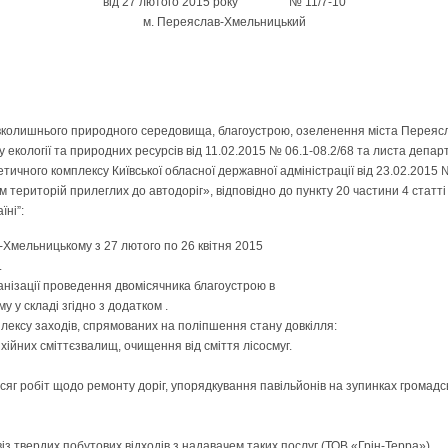
від 27 лютого 2015 року № 11/7-10
м. Переяслав-Хмельницький
вколишнього природного середовища, благоустрою, озеленення міста Переяс
екології та природних ресурсів від 11.02.2015 № 06.1-08.2/68 та листа деп
етичного комплексу Київської обласної державної адміністрації від 23.02.2015
 територій прилеглих до автодоріг», відповідно до пункту 20 частини 4 статті
їні”:
і-Хмельницькому з 27 лютого по 26 квітня 2015
.
анізації проведення двомісячника благоустрою в
 у складі згідно з додатком .
лексу заходів, спрямованих на поліпшення стану довкілля:
ихійних сміттєзвалищ, очищення від сміття лісосмуг.
яг робіт щодо ремонту доріг, упорядкування павільйонів на зупинках громадс
із твердих побутових відходів з надавачем таких послуг (ТОВ «Грін-Терра»).