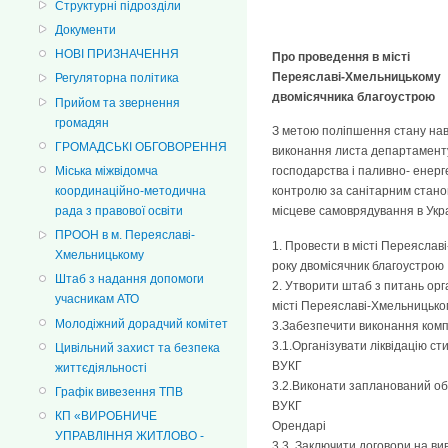
Структурні підрозділи
Документи
НОВІ ПРИЗНАЧЕННЯ
Про проведення в місті
Переяславі-Хмельницькому
Регуляторна політика
двомісячника благоустрою
Прийом та звернення
громадян
З метою поліпшення стану на
ГРОМАДСЬКІ ОБГОВОРЕННЯ
виконання листа департаменту 
Міська міжвідомча
господарства і паливно- енерг
координаційно-методична
контролю за санітарним станом
рада з правової освіти
місцеве самоврядування в Укра
ПРООН в м. Переяславі-
1. Провести в місті Переяслав
Хмельницькому
року двомісячник благоустрою 
Штаб з надання допомоги
2. Утворити штаб з питань орг
учасникам АТО
місті Переяславі-Хмельницькому
Молодіжний дорадчий комітет
3.Забезпечити виконання комп
3.1.Організувати ліквідацію ст
Цивільний захист та безпека
ВУКГ
життєдіяльності
3.2.Виконати запланований обс
Графік вивезення ТПВ
ВУКГ
КП «ВИРОБНИЧЕ
Орендарі
УПРАВЛІННЯ ЖИТЛОВО -
3.3. Заключити договори на вив