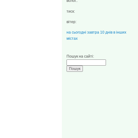
волог.:
тиск:
вітер:
на сьогодні
завтра
10 днів
в інших
містах
Пошук на сайті: