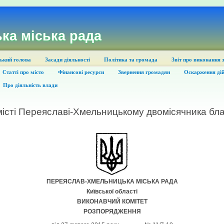
ка міська рада
ький голова
Засади діяльності
Політика та громада
Звіт про виконання 
Статті про місто
Фінансові ресурси
Звернення громадян
Оскарження дій
Про діяльність влади
місті Переяславі-Хмельницькому двомісячника бл
П
ЕРЕЯСЛАВ-ХМЕЛЬНИЦЬКА МІСЬКА РАДА
Київської області
ВИКОНАВЧИЙ КОМІТЕТ
РОЗПОРЯДЖЕННЯ