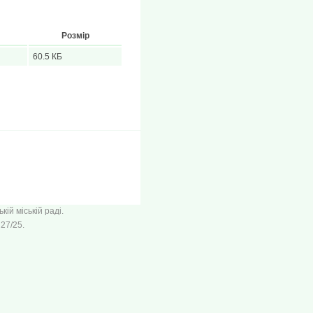
Розмір
60.5 КБ
ій міській раді.
27/25.