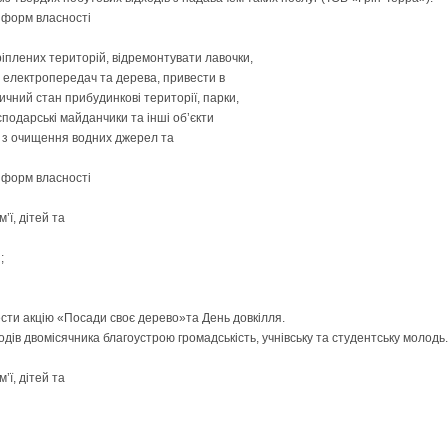
х форм власності
іплених територій, відремонтувати лавочки,
й електропередач та дерева, привести в
чний стан прибудинкові території, парки,
осподарські майданчики та інші об’єкти
 з очищення водних джерел та
х форм власності
’ї, дітей та
;
сти акцію «Посади своє дерево»та День довкілля.
дів двомісячника благоустрою громадськість, учнівську та студентську молодь.
’ї, дітей та
і