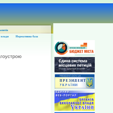
запитів
 влади
Нормативна база
агоустрою