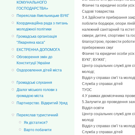
КОМУНАЛЬНОГО
Фізичні та юридичні особи усі
ГОСПОДАРСТВА»
Садові товариства
Переяслав-Хмельницьке ВУКГ
3.4.Здійснити прибирання закр
Координаційна рада з питань
побілити бордюри, опори ліні
молодіжної політики
належний санітарний та естети
сквери, дитячі, спортивні та г
Громадська організація
благоустрою, провести роботи
"Лікарняна каса"
прибережних смуг
ЕКСТРЕННА ДОПОМОГА
Фізичні та юридичні особи усі
Обговорення змін до
ВУКГ; ВУЖКГ;
Конституції України
Центр соціальних служб для сім
Оздоровлення дітей міста
молоді;
Відділ у справах сім’ї та молоді
Громадські слухання
Служба у справах дітей
ТУОС
Діалог міського голови з
4.У рамках двомісячника прове
громадою міста
5.Залучити до проведення захо
Партнерство. Відкритий Уряд
Відділ освіти
Центр соціальних служб для сім
Переяслав туристичний
молоді
Як дістатися?
Відділ у справах сім’ї та молод
Варто побачити
Служба у справах дітей