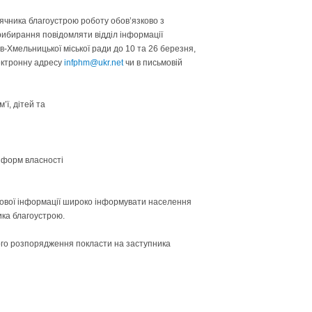
сячника благоустрою роботу обов’язково з
рибирання повідомляти відділ інформації
-Хмельницької міської ради до 10 та 26 березня,
лектронну адресу
infphm@ukr.net
чи в письмовій
’ї, дітей та
і
х форм власності
ової інформації широко інформувати населення
ика благоустрою.
ого розпорядження покласти на заступника