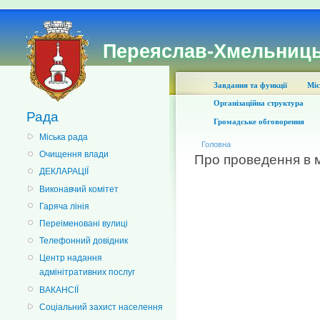
Переяслав-Хмельниць
Завдання та функції
Міс
Організаційна структура
Рада
Громадське обговорення
Міська рада
Головна
Очищення влади
Про проведення в 
ДЕКЛАРАЦІЇ
Виконавчий комітет
Гаряча лінія
Переіменовані вулиці
Телефонний довідник
Центр надання
адмінітративних послуг
ВАКАНСІЇ
Соціальний захист населення