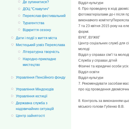
Де зупинитися?
Відділ культури
6. Про проведену в ході двомі
ДОЦ "Славутич"
фотоматеріалами до-і після п
Переяслав фестивальний
виконавчого комітетуПереяслав
Турагентства
7 та 23 квітня 2015 року на е
Відкриття сезону
формі.
ВУКГ, ВУЖКГ
Дати і події з життя міста
Центр соціальних служб для сім
Мистецький узвіз Переяслава
молоді
Літературна творчість
Відділ у справах сім’ї та молод
Народно-прикладне
Служба у справах дітей
мистецтво
Фізичні та юридичні особи усі
Відділ освіти
Управління Пенсійного фонду
Відділ культури
7. Рекомендувати засобам мас
про хід проведення двомісячн
Управління Міндоходів
Управління юстиції
8. Контроль за виконанням ць
Державна служба з
міського голови Губенко В.В.
надзвичайних ситуацій
Центр зайнятості