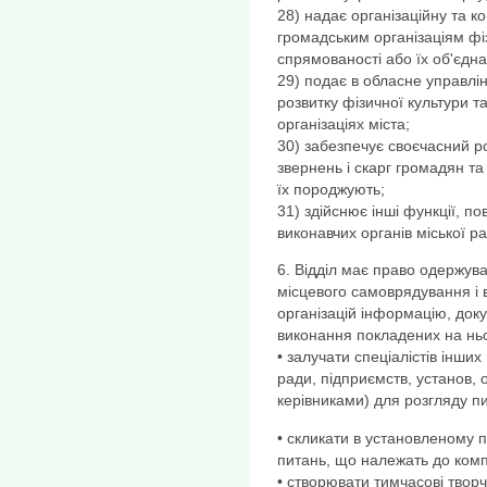
28) надає організаційну та 
громадським організаціям фі
спрямованості або їх об'єдн
29) подає в обласне управлі
розвитку фізичної культури т
організаціях міста;
30) забезпечує своєчасний р
звернень і скарг громадян т
їх породжують;
31) здійснює інші функції, п
виконавчих органів міської ра
6. Відділ має право одержува
місцевого самоврядування і в
організацій інформацію, доку
виконання покладених на ньо
• залучати спеціалістів інших
ради, підприємств, установ, о
керівниками) для розгляду п
• скликати в установленому 
питань, що належать до компе
• створювати тимчасові твор