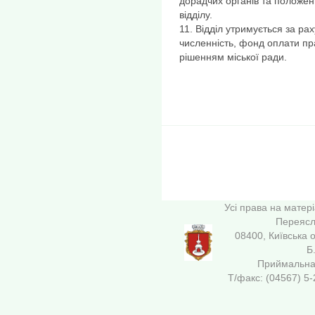
дорадчих органів та положе
відділу.
11. Відділ утримується за ра
численність, фонд оплати пра
рішенням міської ради.
Усі права на матер
Переясла
08400, Київська 
Б
Приймальна 
Т/факс: (04567