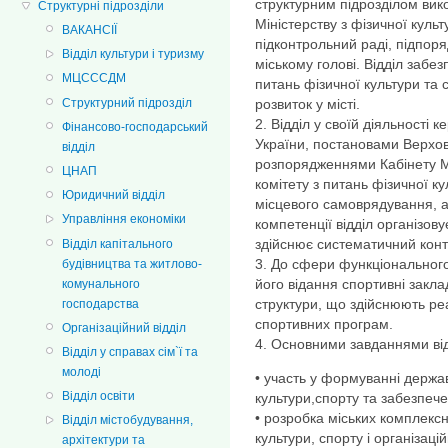
структурним підрозділом вико
Структурні підрозділи
Міністерству з фізичної культу
ВАКАНСІЇ
підконтрольний раді, підпоря
Відділ культури і туризму
міському голові. Відділ забе
МЦСССДМ
питань фізичної культури та с
Структурний підрозділ
розвиток у місті.
2. Відділ у своїй діяльності 
Фінансово-господарський
України, постановами Верхов
відділ
розпорядженнями Кабінету Мі
ЦНАП
комітету з питань фізичної ку
Юридичний відділ
місцевого самоврядування, 
Управління економіки
компетенції відділ організову
здійснює систематичний конт
Відділ капітального
3. До сфери функціонального
будівництва та житлово-
його відання спортивні заклад
комунального
структури, що здійснюють ре
господарства
спортивних програм.
Організаційний відділ
4. Основними завданнями від
Відділ у справах сім`ї та
молоді
• участь у формуванні держав
Відділ освіти
культури,спорту та забезпечен
• розробка міських комплексн
Відділ містобудування,
культури, спорту і організаці
архітектури та