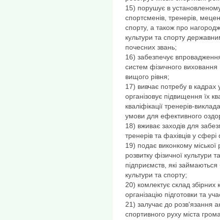
15) порушує в установленом
спортсменів, тренерів, мецен
спорту, а також про нагород
культури та спорту державн
почесних звань;
16) забезпечує впровадження
систем фізичного виховання 
вищого рівня;
17) вивчає потребу в кадрах 
організовує підвищення їх кв
кваліфікації тренерів-виклада
умови для ефективного оздо
18) вживає заходів для забез
тренерів та фахівців у сфері 
19) подає виконкому міської
розвитку фізичної культури т
підприємств, які займаються 
культури та спорту;
20) комлектує склад збірних 
організацію підготовки та уча
21) залучає до розв'язання 
спортивного руху міста гром