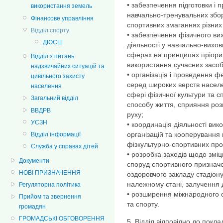
• забезпечення підготовки і 
використання земель
навчально-тренувальних зборі
Фінансове управління
спортивних змаганнях різних 
Відділ спорту
• забезпечення фізичного ви
ДЮСШ
діяльності у навчально-вихов
сферах на принципах пріорит
Відділ з питань
використання сучасних засобі
надзвичайних ситуацій та
• організація і проведення фе
цивільного захисту
серед широких верств населе
населення
сфері фізичної культури та 
Загальний відділ
способу життя, сприяння розв
ВВДРВ
руху;
УСЗН
• координація діяльності вико
організацій та кооперування
Відділ інформації
фізкультурно-спортивних прог
Служба у справах дітей
• розробка заходів щодо зміц
Документи
споруд спортивного признач
НОВІ ПРИЗНАЧЕННЯ
оздоровчого закладу стадіону
належному стані, залучення д
Регуляторна політика
• розширення міжнародного с
Прийом та звернення
та спорту.
громадян
ГРОМАДСЬКІ ОБГОВОРЕННЯ
5. Відділ відповідно до покл