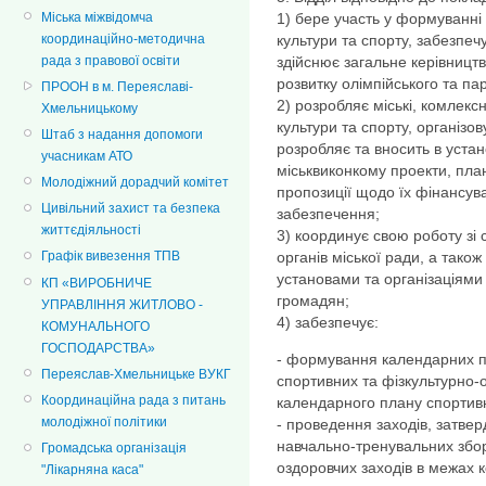
Міська міжвідомча
1) бере участь у формуванні 
координаційно-методична
культури та спорту, забезпечу
рада з правової освіти
здійснює загальне керівницт
розвитку олімпійського та па
ПРООН в м. Переяславі-
2) розробляє міські, комлексн
Хмельницькому
культури та спорту, організов
Штаб з надання допомоги
розробляє та вносить в уста
учасникам АТО
міськвиконкому проекти, план
Молодіжний дорадчий комітет
пропозиції щодо їх фінансув
Цивільний захист та безпека
забезпечення;
життєдіяльності
3) координує свою роботу зі
органів міської ради, а тако
Графік вивезення ТПВ
установами та організаціями
КП «ВИРОБНИЧЕ
громадян;
УПРАВЛІННЯ ЖИТЛОВО -
4) забезпечує:
КОМУНАЛЬНОГО
ГОСПОДАРСТВА»
- формування календарних пл
Переяслав-Хмельницьке ВУКГ
спортивних та фізкультурно-о
Координаційна рада з питань
календарного плану спортивн
молодіжної політики
- проведення заходів, затв
навчально-тренувальних збор
Громадська організація
оздоровчих заходів в межах 
"Лікарняна каса"