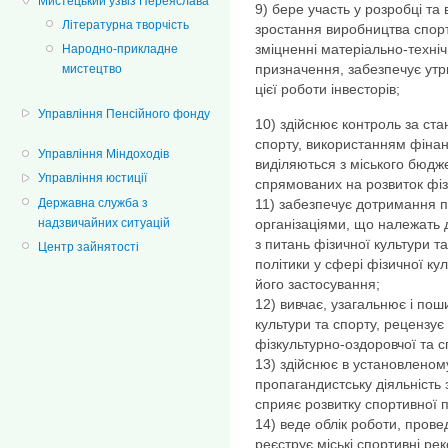
Мистецький узвіз Переяслава
9) бере участь у розробці т
Літературна творчість
зростання виробництва спорт
зміцненні матеріально-техніч
Народно-прикладне
призначення, забезпечує утр
мистецтво
цієї роботи інвесторів;
Управління Пенсійного фонду
10) здійснює контроль за ста
спорту, використанням фінан
Управління Міндоходів
виділяються з міського бюдже
Управління юстиції
спрямованих на розвиток фізи
Державна служба з
11) забезпечує дотримання 
надзвичайних ситуацій
організаціями, що належать 
з питань фізичної культури та
Центр зайнятості
політики у сфері фізичної ку
його застосування;
12) вивчає, узагальнює і по
культури та спорту, рецензує
фізкультурно-оздоровчої та с
13) здійснює в установленом
пропагандистську діяльність 
сприяє розвитку спортивної 
14) веде облік роботи, прове
реєструє міські спортивні ре