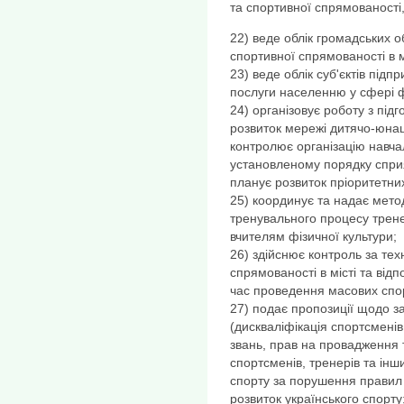
та спортивної спрямованості,
22) веде облік громадських о
спортивної спрямованості в м
23) веде облік суб'єктів підп
послуги населенню у сфері фі
24) організовує роботу з під
розвиток мережі дитячо-юнац
контролює організацію навча
установленому порядку сприя
планує розвиток пріоритетних 
25) координує та надає мето
тренувального процесу трен
вчителям фізичної культури;
26) здійснює контроль за тех
спрямованості в місті та від
час проведення масових спор
27) подає пропозиції щодо з
(дискваліфікація спортсменів
звань, прав на провадження т
спортсменів, тренерів та інш
спорту за порушення правил 
розвиток українського спорту