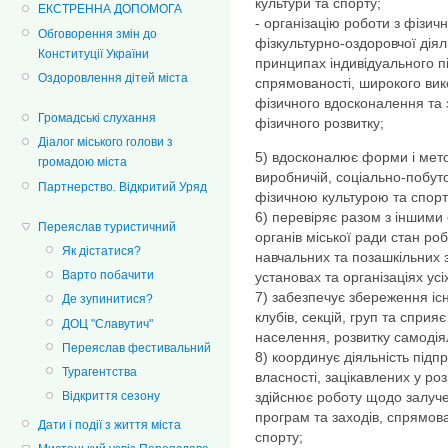
культури та спорту;
ЕКСТРЕННА ДОПОМОГА
- організацію роботи з фізи
Обговорення змін до
фізкультурно-оздоровчої діял
Конституції України
принципах індивідуального пі
Оздоровлення дітей міста
спрямованості, широкого вик
фізичного вдосконалення та
Громадські слухання
фізичного розвитку;
Діалог міського голови з
5) вдосконалює форми і мето
громадою міста
виробничій, соціально-побут
Партнерство. Відкритий Уряд
фізичною культурою та спор
6) перевіряє разом з іншими
Переяслав туристичний
органів міської ради стан роб
Як дістатися?
навчальних та позашкільних з
Варто побачити
установах та організаціях ус
7) забезпечує збереження іс
Де зупинитися?
клубів, секцій, груп та спр
ДОЦ "Славутич"
населення, розвитку самодіял
Переяслав фестивальний
8) координує діяльність підп
Турагентства
власності, зацікавлених у роз
Відкриття сезону
здійснює роботу щодо залуч
програм та заходів, спрямова
Дати і події з життя міста
спорту;