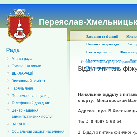
Переяслав-Хмельницьк
Завдання та функції
Міськи
Політика та громада
Звіт 
Рада
Статті про місто
Фінансові 
Міська рада
Оскарження дій влади
Норм
Головна
›
Міська рада
›
Управління 
Очищення влади
Відділ з питань фізк
Про діяльність влади
ДЕКЛАРАЦІЇ
Виконавчий комітет
Гаряча лінія
Начальник відділу з питан
Переіменовані вулиці
спорту
:
Мільгевський Ва
Телефонний довідник
Адреса: вул. Б.Хмельниць
Центр надання
адмінітративних послуг
Тел.: 0-4567-5-63-54
ВАКАНСІЇ
Соціальний захист населення
1. Відділ з питань фізичної ку