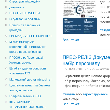
Структурні підрозділи
для н
постр
Документи
перем
НОВІ ПРИЗНАЧЕННЯ
постан
Регуляторна політика
жовтн
Прийом та звернення
Увійді
громадян
можли
ГРОМАДСЬКІ ОБГОВОРЕННЯ
Весь текст...
Міська міжвідомча
координаційно-методична
рада з правової освіти
ПРЕС-РЕЛІЗ Докуме
ПРООН в м. Переяславі-
набір персоналу
Хмельницькому
Штаб з надання допомоги
Ср, 16/03/2016 - 15:25 — admin
учасникам АТО
Сервісний центр нового фор
Молодіжний дорадчий комітет
набір персоналу. Зокрема, о
Цивільний захист та безпека
- фахівець по роботі з клієнт
життєдіяльності
Увійдіть
або
зареєструйтесь
,
Графік вивезення ТПВ
коментарі.
КП «ВИРОБНИЧЕ
Весь текст...
УПРАВЛІННЯ ЖИТЛОВО -