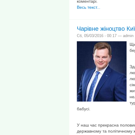
коментарі.
Весь текст...
Чарівне жіноцтво Ки
Сб, 05/03/2016 - 00:17 — admin
Щи
бе
Зд
лю
лю
сі
жи
не
ту
бабусі.
У наш час прекрасна половин
державному та політичному 