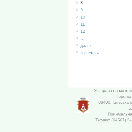
8
9
10
11
12
…
далі ›
в кінець »
Усі права на матер
Переясла
08400, Київська 
Б
Приймальна 
Т/факс: (04567