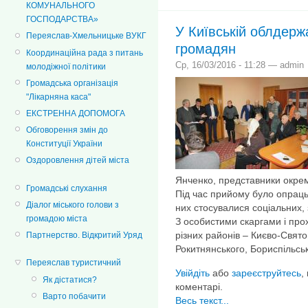
КОМУНАЛЬНОГО
ГОСПОДАРСТВА»
У Київській облдерж
Переяслав-Хмельницьке ВУКГ
громадян
Координаційна рада з питань
Ср, 16/03/2016 - 11:28 — admin
молодіжної політики
Громадська організація
"Лікарняна каса"
ЕКСТРЕННА ДОПОМОГА
Обговорення змін до
Конституції України
Оздоровлення дітей міста
Янченко, представники окрем
Громадські слухання
Під час прийому було опраць
Діалог міського голови з
них стосувалися соціальних,
громадою міста
З особистими скаргами і пр
різних районів – Києво-Свят
Партнерство. Відкритий Уряд
Рокитнянського, Бориспільськ
Переяслав туристичний
Увійдіть
або
зареєструйтесь
,
Як дістатися?
коментарі.
Варто побачити
Весь текст...