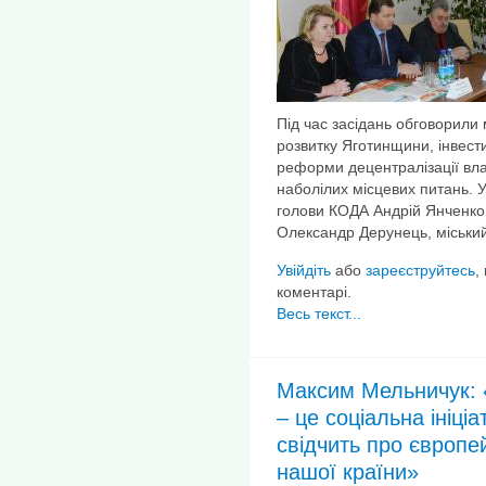
Під час засідань обговорили
розвитку Яготинщини, інвест
реформи децентралізації вл
наболілих місцевих питань. У
голови КОДА Андрій Янченко,
Олександр Дерунець, міський
Увійдіть
або
зареєструйтесь
,
коментарі.
Весь текст...
Максим Мельничук: «
– це соціальна ініці
свідчить про європей
нашої країни»