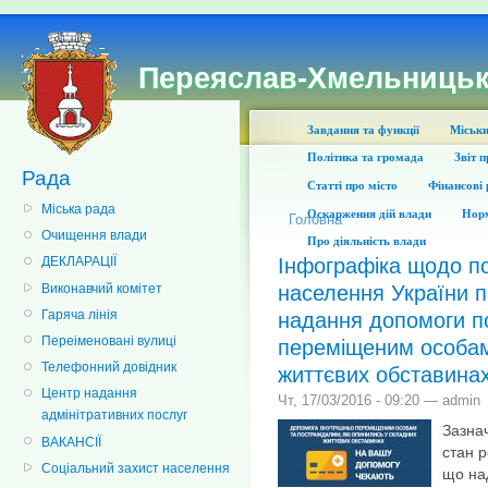
Переяслав-Хмельницьк
Завдання та функції
Міськи
Політика та громада
Звіт 
Рада
Статті про місто
Фінансові 
Міська рада
Оскарження дій влади
Норм
Головна
Очищення влади
Про діяльність влади
Інфографіка щодо п
ДЕКЛАРАЦІЇ
Виконавчий комітет
населення України п
Гаряча лінія
надання допомоги п
Переіменовані вулиці
переміщеним особам
Телефонний довідник
життєвих обставина
Центр надання
Чт, 17/03/2016 - 09:20 — admin
адмінітративних послуг
Зазна
ВАКАНСІЇ
стан р
Соціальний захист населення
що на