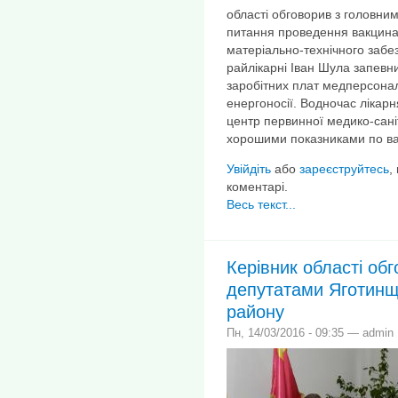
області обговорив з головним
питання проведення вакцинаці
матеріально-технічного забе
райлікарні Іван Шула запевн
заробітних плат медперсоналу
енергоносії. Водночас лікарн
центр первинної медико-сан
хорошими показниками по вак
Увійдіть
або
зареєструйтесь
,
коментарі.
Весь текст...
Керівник області обг
депутатами Яготинщ
району
Пн, 14/03/2016 - 09:35 — admin