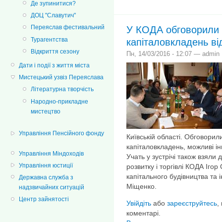
Де зупинитися?
ДОЦ "Славутич"
Переяслав фестивальний
У КОДА обговорили 
Турагентства
капіталовкладень ві
Відкриття сезону
Пн, 14/03/2016 - 12:07 — admin
Дати і події з життя міста
Мистецький узвіз Переяслава
Літературна творчість
Народно-прикладне
мистецтво
Управління Пенсійного фонду
Київській області. Обговори
капіталовкладень, можливі інв
Управління Міндоходів
Учать у зустрічі також взяли
Управління юстиції
розвитку і торгівлі КОДА Іго
капітального будівництва та 
Державна служба з
Міщенко.
надзвичайних ситуацій
Центр зайнятості
Увійдіть
або
зареєструйтесь
,
коментарі.