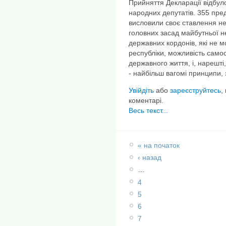
Прийняття Декларації відбул
народних депутатів. 355 пре
висловили своє ставлення не 
головних засад майбутньої н
державних кордонів, які не м
республіки, можливість само
державного життя, і, нарешті
- найбільш вагомі принципи, 
Увійдіть
або
зареєструйтесь
,
коментарі.
Весь текст...
« на початок
‹ назад
…
4
5
6
7