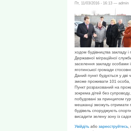
Пт, 11/03/2016 - 16:13 — admin
ходом будівництва закладу і
Державної міграційної служб
заселення закладу особами і
яготинської громади стосовно 
Даний пункт будується у дві 
зможе проживати 101 особа,
Пункт розрахований на прожи
зокрема дітей без супроводу,
побудовані за принципом гурт
мешканці зможуть отримати 
будівель споруджують спорт
висадити зелену зону із садо
Увійдіть
або
зареєструйтесь
,