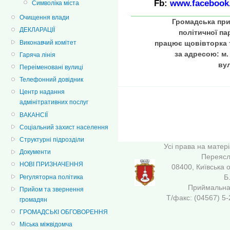
Fb:
www.facebook
Символіка міста
Очищення влади
Громадська при
ДЕКЛАРАЦІЇ
політичної па
Виконавчий комітет
працює щовівторка т
за адресою: м
Гаряча лінія
вул
Переіменовані вулиці
Телефонний довідник
Центр надання
адмінітративних послуг
ВАКАНСІЇ
Соціальний захист населення
Структурні підрозділи
Усі права на матер
Документи
Переясла
НОВІ ПРИЗНАЧЕННЯ
08400, Київська 
Б
Регуляторна політика
Приймальна 
Прийом та звернення
Т/факс: (04567
громадян
ГРОМАДСЬКІ ОБГОВОРЕННЯ
Міська міжвідомча