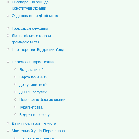
Обговорення змін до
Конституції України
Оздоровлення дітей міста
Громадські слухання
Діалог міського голови з
громадою міста
Партнерство. Відкритий Уряд
Переяслав туристичний
Як дістатися?
Варто побачити
Де зупинитися?
ДОЦ "Славутич"
Переяслав фестивальний
Турагентства
Відкриття сезону
Дати і події з життя міста
Мистецький узвіз Переяслава
Літературна творчість