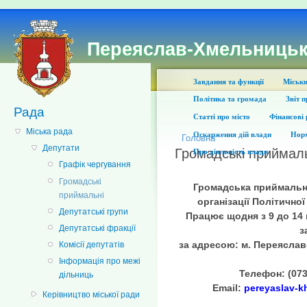
Переяслав-Хмельницьк
Завдання та функції
Міськи
Політика та громада
Звіт 
Рада
Статті про місто
Фінансові 
Міська рада
Оскарження дій влади
Норм
Головна
Депутати
Громадські приймал
Про діяльність влади
Графік чергування
Громадські
Громадська приймальн
приймальні
організації Політично
Депутатські групи
Працює щодня з 9 до 14
Депутатські фракції
з
за адресою: м. Переяслав
Комісії депутатів
Інформація про межі
Телефон: (073)
дільниць
Email:
pereyaslav-
Керівництво міської ради