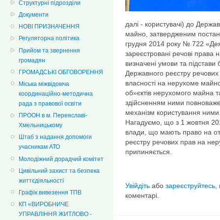
Структурні підрозділи
Документи
далі - користувачі) до Держ
НОВІ ПРИЗНАЧЕННЯ
майно, затвердженим постано
Регуляторна політика
грудня 2014 року № 722 «Дея
Прийом та звернення
зареєстровані речові права 
громадян
визначені умови та підстави
ГРОМАДСЬКІ ОБГОВОРЕННЯ
Державного реєстру речових
власності на нерухоме майно
Міська міжвідомча
об»єктів нерухомого майна та
координаційно-методична
здійсненням ними повноваже
рада з правової освіти
механізм користування ними
ПРООН в м. Переяславі-
Нагадуємо, що з 1 жовтня 20
Хмельницькому
влади, що мають право на о
Штаб з надання допомоги
реєстру речових прав на не
учасникам АТО
припиняється.
Молодіжний дорадчий комітет
Цивільний захист та безпека
життєдіяльності
Увійдіть
або
зареєструйтесь
,
Графік вивезення ТПВ
коментарі.
КП «ВИРОБНИЧЕ
УПРАВЛІННЯ ЖИТЛОВО -