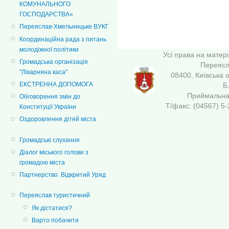
КОМУНАЛЬНОГО
ГОСПОДАРСТВА»
Переяслав-Хмельницьке ВУКГ
Координаційна рада з питань
молодіжної політики
Усі права на матер
Громадська організація
Переясла
"Лікарняна каса"
08400, Київська 
ЕКСТРЕННА ДОПОМОГА
Б
Приймальна 
Обговорення змін до
Т/факс: (04567
Конституції України
Оздоровлення дітей міста
Громадські слухання
Діалог міського голови з
громадою міста
Партнерство. Відкритий Уряд
Переяслав туристичний
Як дістатися?
Варто побачити