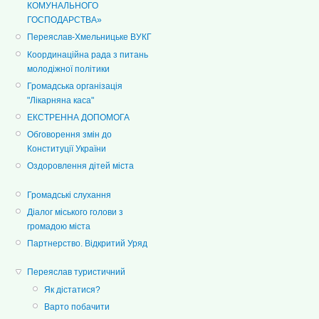
КОМУНАЛЬНОГО
ГОСПОДАРСТВА»
Переяслав-Хмельницьке ВУКГ
Координаційна рада з питань
молодіжної політики
Громадська організація
"Лікарняна каса"
ЕКСТРЕННА ДОПОМОГА
Обговорення змін до
Конституції України
Оздоровлення дітей міста
Громадські слухання
Діалог міського голови з
громадою міста
Партнерство. Відкритий Уряд
Переяслав туристичний
Як дістатися?
Варто побачити