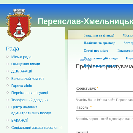
Переяслав-Хмельницьк
Завдання та функції
Міськи
Політика та громада
Звіт 
Рада
Статті про місто
Фінансові 
Міська рада
Оскарження дій влади
Норм
Головна
Очищення влади
Профіль користувач
Про діяльність влади
ДЕКЛАРАЦІЇ
Виконавчий комітет
Гаряча лінія
Користувач:
*
Переіменовані вулиці
Вкажіть Ваше ім'я на сайті Переясла
Телефонний довідник
Центр надання
Пароль:
*
адмінітративних послуг
Впишіть пароль, який відповідає вашо
ВАКАНСІЇ
Соціальний захист населення