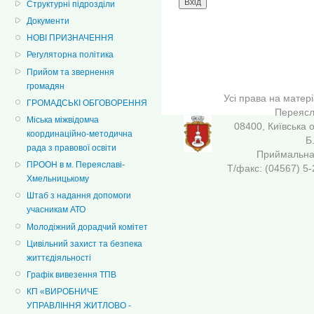
Структурні підрозділи
Документи
НОВІ ПРИЗНАЧЕННЯ
Регуляторна політика
Прийом та звернення
громадян
Усі права на матер
ГРОМАДСЬКІ ОБГОВОРЕННЯ
Переясла
Міська міжвідомча
08400, Київська 
координаційно-методична
Б
рада з правової освіти
Приймальна 
ПРООН в м. Переяславі-
Т/факс: (04567
Хмельницькому
Штаб з надання допомоги
учасникам АТО
Молодіжний дорадчий комітет
Цивільний захист та безпека
життєдіяльності
Графік вивезення ТПВ
КП «ВИРОБНИЧЕ
УПРАВЛІННЯ ЖИТЛОВО -