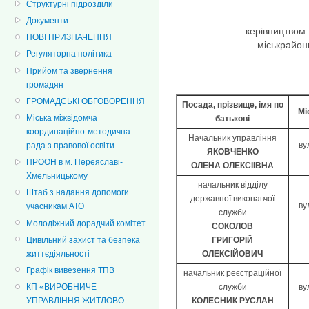
Структурні підрозділи
Документи
керівництвом
НОВІ ПРИЗНАЧЕННЯ
міськрайон
Регуляторна політика
Прийом та звернення
громадян
ГРОМАДСЬКІ ОБГОВОРЕННЯ
Посада, прізвище, імя по
Мі
Міська міжвідомча
батькові
координаційно-методична
Начальник управління
ву
рада з правової освіти
ЯКОВЧЕНКО
ПРООН в м. Переяславі-
ОЛЕНА ОЛЕКСІЇВНА
Хмельницькому
начальник відділу
Штаб з надання допомоги
державної виконавчої
ву
учасникам АТО
служби
Молодіжний дорадчий комітет
СОКОЛОВ
Цивільний захист та безпека
ГРИГОРІЙ
життєдіяльності
ОЛЕКСІЙОВИЧ
Графік вивезення ТПВ
начальник реєстраційної
служби
ву
КП «ВИРОБНИЧЕ
КОЛЕСНИК РУСЛАН
УПРАВЛІННЯ ЖИТЛОВО -