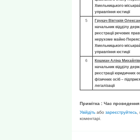
Хмельницького міськра
управління юстиції
5
Грукач Вікторія Олекса
начальник відділу дер
реєстрації речових прав
нерухоме майно Переяс
Хмельницького міськра
управління юстиції
6
Кошман Аліна Михайлів
начальник відділу держ
реєстрації юридичних ос
фізичних осіб – підприє
легалізації
Примітка : Час проведення 
Увійдіть
або
зареєструйтесь
,
коментарі.