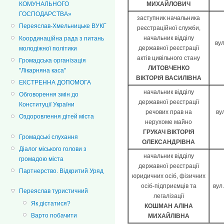
МИХАЙЛОВИЧ
КОМУНАЛЬНОГО
ГОСПОДАРСТВА»
заступник начальника
Переяслав-Хмельницьке ВУКГ
реєстраційної служби,
начальник відділу
Координаційна рада з питань
вул
державної реєстрації
молодіжної політики
актів цивільного стану
Громадська організація
ЛИТОВЧЕНКО
"Лікарняна каса"
ВІКТОРІЯ ВАСИЛІВНА
ЕКСТРЕННА ДОПОМОГА
начальник відділу
Обговорення змін до
державної реєстрації
Конституції України
речових прав на
ву
Оздоровлення дітей міста
нерухоме майно
ГРУКАЧ ВІКТОРІЯ
Громадські слухання
ОЛЕКСАНДРІВНА
Діалог міського голови з
начальник відділу
громадою міста
державної реєстрації
Партнерство. Відкритий Уряд
юридичних осіб, фізичних
осіб-підприємців та
вул
Переяслав туристичний
легалізації
Як дістатися?
КОШМАН АЛІНА
Варто побачити
МИХАЙЛІВНА