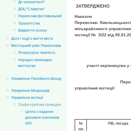
Де зупинитися?
ЗАТВЕРДЖЕНО
ДОЦ "Славутич"
Наказом
Переяслав фестивальний
Переяслав
-
Хмельницьког
Турагентства
міськрайонного управлінн
Відкриття сезону
юстиції №
3/22
від
05.01.2
Дати і події з життя міста
Мистецький узвіз Переяслава
Літературна творчість
ГР
Народно-прикладне
участі керівництва у 
мистецтво
Управління Пенсійного фонду
Переяслав-Хмель
управління юстиції
Управління Міндоходів
Управління юстиції
Графік прийому громадян
Центр з надання
допомоги учасникам
№
ПІБ, посада
АТО
п/п