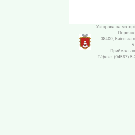
Усі права на матер
Переясла
08400, Київська 
Б
Приймальна 
Т/факс: (04567