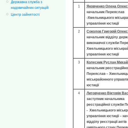
Державна служба з
1
Яковченко Олена Олексі
надзвичайних ситуацій
начальник Переяслав
Центр зайнятості
-Хмельницького міськр
управління юстиції
2
Соколов Григорій Олекс
начальник відділу держ
виконавчої служби Пер
Хмельницького міськра
управління юстиції
3
Колесник Руслан Миха
начальник реєстраційно
Переяслав – Хмельниць
міськрайонного управлі
юстиції
4
Литовченко Вікторія Ва
заступник начальника
реєстраційної служби 
- Хмельницького міськ
управління юстиції – на
відділу реєстрації актів
цивільного стану Перея