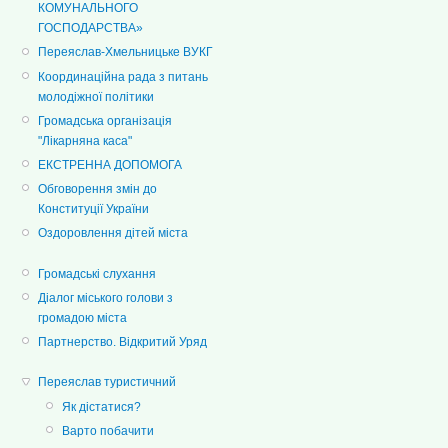
КОМУНАЛЬНОГО
ГОСПОДАРСТВА»
Переяслав-Хмельницьке ВУКГ
Координаційна рада з питань
молодіжної політики
Громадська організація
"Лікарняна каса"
ЕКСТРЕННА ДОПОМОГА
Обговорення змін до
Конституції України
Оздоровлення дітей міста
Громадські слухання
Діалог міського голови з
громадою міста
Партнерство. Відкритий Уряд
Переяслав туристичний
Як дістатися?
Варто побачити