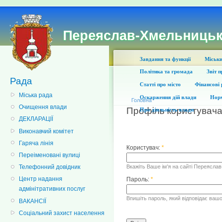
Переяслав-Хмельницьк
Завдання та функції
Міськи
Політика та громада
Звіт 
Рада
Статті про місто
Фінансові 
Міська рада
Оскарження дій влади
Норм
Головна
Очищення влади
Профіль користувач
Про діяльність влади
ДЕКЛАРАЦІЇ
Виконавчий комітет
Гаряча лінія
Користувач:
*
Переіменовані вулиці
Вкажіть Ваше ім'я на сайті Переясла
Телефонний довідник
Центр надання
Пароль:
*
адмінітративних послуг
Впишіть пароль, який відповідає вашо
ВАКАНСІЇ
Соціальний захист населення