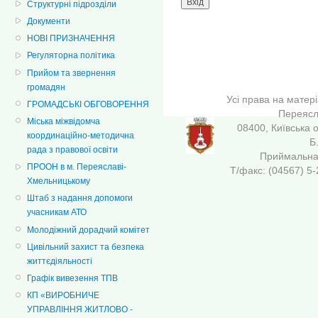
Структурні підрозділи
Документи
НОВІ ПРИЗНАЧЕННЯ
Регуляторна політика
Прийом та звернення
громадян
Усі права на матер
ГРОМАДСЬКІ ОБГОВОРЕННЯ
Переясла
Міська міжвідомча
08400, Київська 
координаційно-методична
Б
рада з правової освіти
Приймальна 
ПРООН в м. Переяславі-
Т/факс: (04567
Хмельницькому
Штаб з надання допомоги
учасникам АТО
Молодіжний дорадчий комітет
Цивільний захист та безпека
життєдіяльності
Графік вивезення ТПВ
КП «ВИРОБНИЧЕ
УПРАВЛІННЯ ЖИТЛОВО -