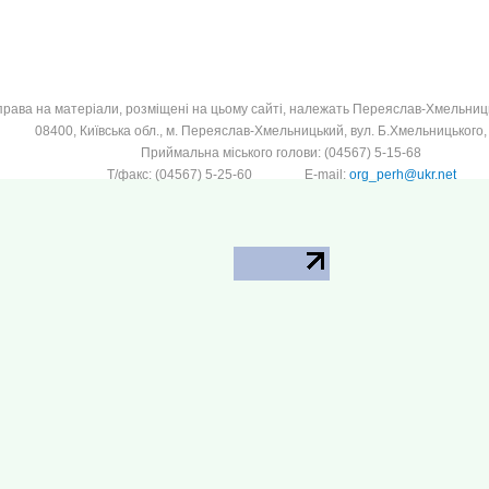
 права на матеріали, розміщені на цьому сайті, належать Переяслав-Хмельницьк
08400, Київська обл., м. Переяслав-Хмельницький, вул. Б.Хмельницького, 
Приймальна міського голови: (04567) 5-15-68
Т/факс: (04567) 5-25-60 E-mail:
org_perh@ukr.net