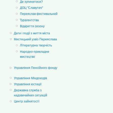
Де зупинитися?
ДОЦ "Славутич"
Переяслав фестивальний
Турагентства
Відкриття сезону
Дати і події з життя міста
Мистецький узвіз Переяслава
Літературна творчість
Народно-прикладне
мистецтво
Управління Пенсійного фонду
Управління Міндоходів
Управління юстиції
Державна служба з
надзвичайних ситуацій
Центр зайнятості