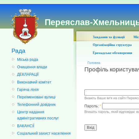
Переяслав-Хмельниць
Завдання та функції
Міс
Організаційна структура
Рада
Громадське обговорення
Міська рада
Головна
Очищення влади
Профіль користува
ДЕКЛАРАЦІЇ
Виконавчий комітет
Гаряча лінія
Переіменовані вулиці
Вкажіть Ваше ім'я на сайті Перея
Телефонний довідник
Пароль:
*
Впишіть пароль, який відповідає в
Центр надання
адмінітративних послуг
ВАКАНСІЇ
Соціальний захист населення