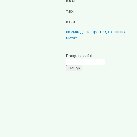
волог.:
тиск:
вітер:
на сьогодні
завтра
10 днів
в інших
містах
Пошук на сайті: