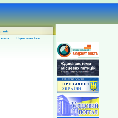
запитів
 влади
Нормативна база