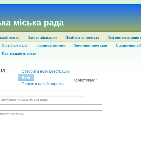
ка міська рада
ький голова
Засади діяльності
Політика та громада
Звіт про виконання 
Статті про місто
Фінансові ресурси
Звернення громадян
Оскарження дій
Про діяльність влади
ча
Створити нову реєстрацію
Вхід
Користувач:
*
Просити новий пароль
слав-Хмельницька міська рада.
ашому логінові.