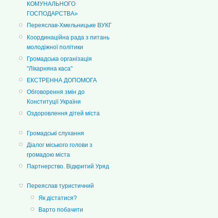
КОМУНАЛЬНОГО
ГОСПОДАРСТВА»
Переяслав-Хмельницьке ВУКГ
Координаційна рада з питань
молодіжної політики
Громадська організація
"Лікарняна каса"
ЕКСТРЕННА ДОПОМОГА
Обговорення змін до
Конституції України
Оздоровлення дітей міста
Громадські слухання
Діалог міського голови з
громадою міста
Партнерство. Відкритий Уряд
Переяслав туристичний
Як дістатися?
Варто побачити