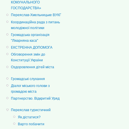
КОМУНАЛЬНОГО
ГОСПОДАРСТВА»
Переяслав-Хмельницьке ВУКГ
Координаційна рада з питань
молодіжної політики
Громадська організація
"Лікарняна каса"
ЕКСТРЕННА ДОПОМОГА
Обговорення змін до
Конституції України
Оздоровлення дітей міста
Громадські слухання
Діалог міського голови з
громадою міста
Партнерство. Відкритий Уряд
Переяслав туристичний
Як дістатися?
Варто побачити