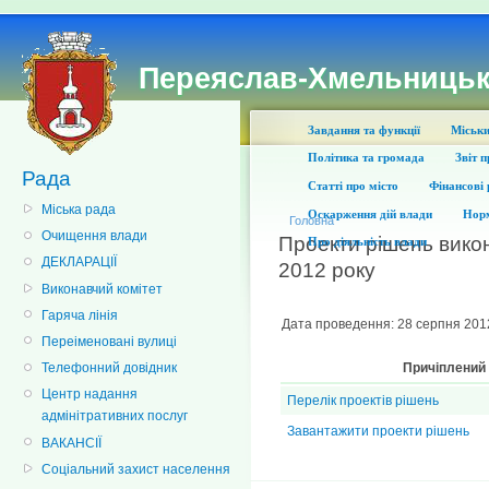
Переяслав-Хмельницьк
Завдання та функції
Міськи
Політика та громада
Звіт 
Рада
Статті про місто
Фінансові 
Міська рада
Оскарження дій влади
Норм
Головна
Очищення влади
Проекти рішень викон
Про діяльність влади
ДЕКЛАРАЦІЇ
2012 року
Виконавчий комітет
Гаряча лінія
Дата проведення: 28 серпня 201
Переіменовані вулиці
Причіплений
Телефонний довідник
Центр надання
Перелік проектів рішень
адмінітративних послуг
Завантажити проекти рішень
ВАКАНСІЇ
Соціальний захист населення