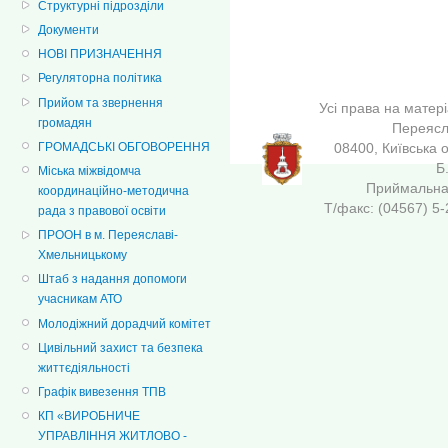
Структурні підрозділи
Документи
НОВІ ПРИЗНАЧЕННЯ
Регуляторна політика
Прийом та звернення
Усі права на матер
громадян
Переясла
ГРОМАДСЬКІ ОБГОВОРЕННЯ
08400, Київська 
Б
Міська міжвідомча
Приймальна 
координаційно-методична
Т/факс: (04567
рада з правової освіти
ПРООН в м. Переяславі-
Хмельницькому
Штаб з надання допомоги
учасникам АТО
Молодіжний дорадчий комітет
Цивільний захист та безпека
життєдіяльності
Графік вивезення ТПВ
КП «ВИРОБНИЧЕ
УПРАВЛІННЯ ЖИТЛОВО -