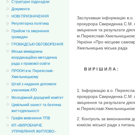
Структурні підрозділи
Документи
НОВІ ПРИЗНАЧЕННЯ
Заслухавши інформацію в.о
прокурора Свириденка С.М. п
Регуляторна політика
зміцнення та результати дія
Прийом та звернення
м.Переяславі-Хмельницькому, 
громадян
України «Про місцеве самовр
ГРОМАДСЬКІ ОБГОВОРЕННЯ
Хмельницька міська рада
Міська міжвідомча
координаційно-методична
рада з правової освіти
В И Р І Ш И Л А :
ПРООН в м. Переяславі-
Хмельницькому
Штаб з надання допомоги
1. Інформацію в.о. Переясл
учасникам АТО
прокурора Свириденка С.М. п
Молодіжний дорадчий комітет
зміцнення та результати дія
Цивільний захист та безпека
м.Переяславі-Хмельницькому
життєдіяльності
Графік вивезення ТПВ
2. Контроль за виконанням д
комісію міської ради з питань
КП «ВИРОБНИЧЕ
УПРАВЛІННЯ ЖИТЛОВО -