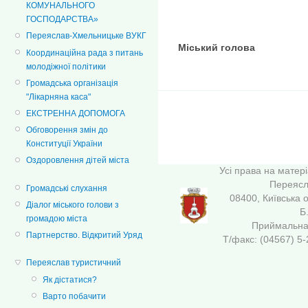
КОМУНАЛЬНОГО
ГОСПОДАРСТВА»
Переяслав-Хмельницьке ВУКГ
Міський голо
Координаційна рада з питань
О.Г.Ш
молодіжної політики
Громадська організація
"Лікарняна каса"
ЕКСТРЕННА ДОПОМОГА
Обговорення змін до
Конституції України
Оздоровлення дітей міста
Усі права на матер
Переясла
Громадські слухання
08400, Київська 
Діалог міського голови з
Б
громадою міста
Приймальна 
Партнерство. Відкритий Уряд
Т/факс: (04567
Переяслав туристичний
Як дістатися?
Варто побачити