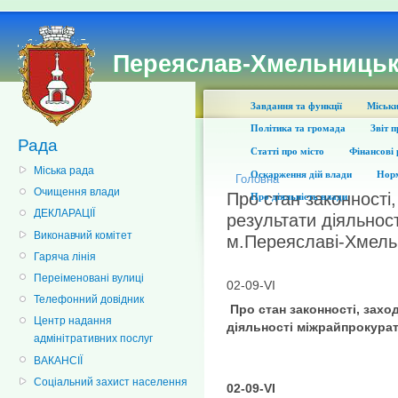
Переяслав-Хмельницьк
Завдання та функції
Міськи
Політика та громада
Звіт 
Рада
Статті про місто
Фінансові 
Міська рада
Оскарження дій влади
Норм
Головна
Очищення влади
Про стан законності,
Про діяльність влади
ДЕКЛАРАЦІЇ
результати діяльнос
Виконавчий комітет
м.Переяславі-Хмел
Гаряча лінія
Переіменовані вулиці
02-09-VІ
Телефонний довідник
Про стан законності, захо
Центр надання
діяльності міжрайпрокура
адмінітративних послуг
ВАКАНСІЇ
Соціальний захист населення
0
2
-09-VІ