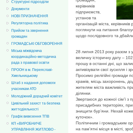
Структурні підрозділи
керівників
Документи
підприємств,
НОВІ ПРИЗНАЧЕННЯ
установ та
Регуляторна політика
організацій міста, керівників
поглянути на питання благоу
Прийом та звернення
щодо послідовного та дбайли
громадян
ГРОМАДСЬКІ ОБГОВОРЕННЯ
Міська міжвідомча
28 липня 2013 року разом з 
координаційно-методична
величну історичну дату – 102
рада з правової освіти
прошу в останні дні, що зали
активізувати свої зусилля і 
ПРООН в м. Переяславі-
Просимо релігійні громади п
Хмельницькому
храмів, місць захоронень, до
Штаб з надання допомоги
жителям міста важливість пр
учасникам АТО
ділянки.
Молодіжний дорадчий комітет
Звертаюся до кожної сім’ї з 
Цивільний захист та безпека
присадибних територіях, при
життєдіяльності
знищити бур’яни. Нехай коже
Графік вивезення ТПВ
куточок».
Політичним і громадським ор
КП «ВИРОБНИЧЕ
на пам’ятні місця в місті, з
УПРАВЛІННЯ ЖИТЛОВО -