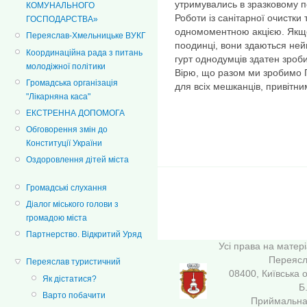
утримувались в зразковому п
КОМУНАЛЬНОГО
Роботи із санітарної очистки
ГОСПОДАРСТВА»
одномоментною акцією. Якщ
Переяслав-Хмельницьке ВУКГ
поодинці, вони здаються не
Координаційна рада з питань
гурт однодумців здатен зроби
молодіжної політики
Вірю, що разом ми зробимо
Громадська організація
для всіх мешканців, привітни
"Лікарняна каса"
ЕКСТРЕННА ДОПОМОГА
Обговорення змін до
Конституції України
Оздоровлення дітей міста
Громадські слухання
Діалог міського голови з
громадою міста
Партнерство. Відкритий Уряд
Усі права на матер
Переясла
Переяслав туристичний
08400, Київська 
Як дістатися?
Б
Варто побачити
Приймальна 