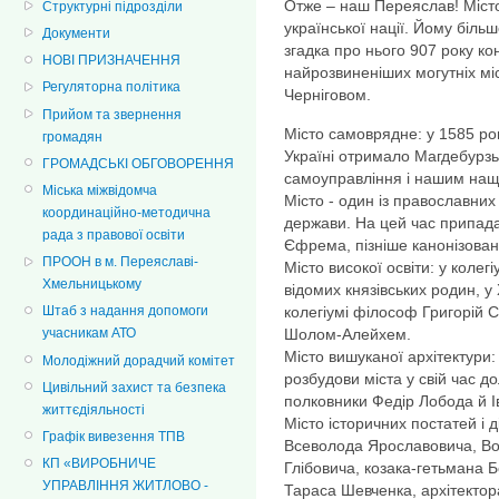
Отже – наш Переяслав! Місто
Структурні підрозділи
української нації. Йому біль
Документи
згадка про нього 907 року ко
НОВІ ПРИЗНАЧЕННЯ
найрозвиненіших могутніх міст
Регуляторна політика
Черніговом.
Прийом та звернення
Місто самоврядне: у 1585 ро
громадян
Україні отримало Магдебурзь
ГРОМАДСЬКІ ОБГОВОРЕННЯ
самоуправління і нашим на
Міська міжвідомча
Місто - один із православних
координаційно-методична
держави. На цей час припада
рада з правової освіти
Єфрема, пізніше канонізован
ПРООН в м. Переяславі-
Місто високої освіти: у колег
Хмельницькому
відомих князівських родин, у 
колегіумі філософ Григорій С
Штаб з надання допомоги
Шолом-Алейхем.
учасникам АТО
Місто вишуканої архітектури: 
Молодіжний дорадчий комітет
розбудови міста у свій час д
Цивільний захист та безпека
полковники Федір Лобода й І
життєдіяльності
Місто історичних постатей і д
Графік вивезення ТПВ
Всеволода Ярославовича, В
КП «ВИРОБНИЧЕ
Глібовича, козака-гетьмана 
УПРАВЛІННЯ ЖИТЛОВО -
Тараса Шевченка, архітекто