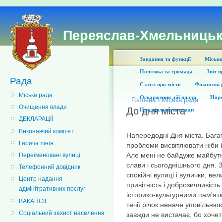
Переяслав-Хмельницьк
Завдання та функції
Міськи
Політика та громада
Звіт 
Рада
Статті про місто
Фінансові 
Міська рада
Оскарження дій влади
Норм
Головна
›
Міська рада
Очищення влади
До дня міста
Про діяльність влади
ДЕКЛАРАЦІЇ
Виконавчий комітет
Напередодні Дня міста. Бага
Гаряча лінія
проблеми висвітлювати ніби 
Але мені не байдуже майбутнє
Переіменовані вулиці
слави і сьогоднішнього дня. З
Телефонний довідник
спокійні вулиці і вулички, ве
Центр надання
привітність і доброзичливіст
адмінітративних послуг
історико-культурними пам’ят
ВАКАНСІЇ
течії річок неначе уповільнює
Соціальний захист населення
завжди не вистачає, бо хоче