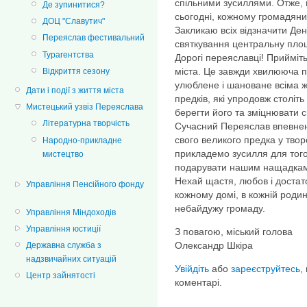
спільними зусиллями. Отже, 
Де зупинитися?
сьогодні, кожному громадяни
ДОЦ "Славутич"
Закликаю всіх відзначити Ден
Переяслав фестивальний
святкування центральну площу,
Турагентства
Дорогі переяславці! Прийміть
міста. Це завжди хвилююча п
Відкриття сезону
улюблене і шановане всіма 
Дати і події з життя міста
предків, які упродовж століть
Мистецький узвіз Переяслава
берегти його та зміцнювати 
Літературна творчість
Сучасний Переяслав впевнено
свого великого предка у тво
Народно-прикладне
прикладемо зусилля для того
мистецтво
подарувати нашим нащадкам 
Нехай щастя, любов і достато
Управління Пенсійного фонду
кожному домі, в кожній родині
небайдужу громаду.
Управління Міндоходів
Управління юстиції
З повагою, міський голова
Олександр Шкіра
Державна служба з
надзвичайних ситуацій
Увійдіть
або
зареєструйтесь
,
Центр зайнятості
коментарі.