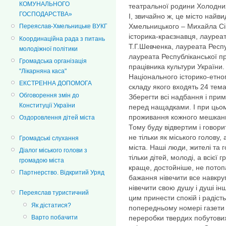
КОМУНАЛЬНОГО
театральної родини Холодних
ГОСПОДАРСТВА»
І, звичайно ж, це місто най
Хмельницького – Михайла Сік
Переяслав-Хмельницьке ВУКГ
історика-краєзнавця, лауреат
Координаційна рада з питань
Т.Г.Шевченка, лауреата Респу
молодіжної політики
лауреата Республіканської пр
Громадська організація
працівника культури України.
"Лікарняна каса"
Національного історико-етно
ЕКСТРЕННА ДОПОМОГА
складу якого входять 24 тема
Обговорення змін до
Зберегти всі надбання і при
Конституції України
перед нащадками. І при цьо
проживання кожного мешканц
Оздоровлення дітей міста
Тому буду відвертим і говор
не тільки як міського голову,
Громадські слухання
міста. Наші люди, жителі та г
Діалог міського голови з
тільки дітей, молоді, а всієї
громадою міста
краще, достойніше, не пото
Партнерство. Відкритий Уряд
бажання нівечити все навкруг,
нівечити свою душу і душі інш
Переяслав туристичний
цим принести спокій і радіст
Як дістатися?
попередньому номері газети 
переробки твердих побутових 
Варто побачити