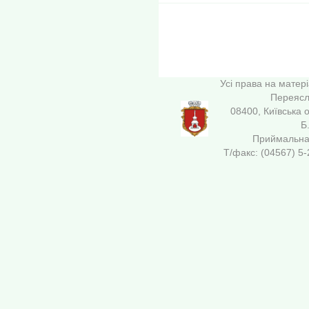
Усі права на матер
Переясла
08400, Київська 
Б
Приймальна 
Т/факс: (04567