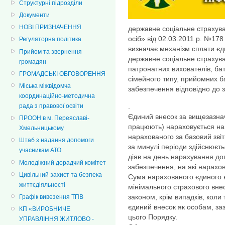
Структурні підрозділи
Документи
НОВІ ПРИЗНАЧЕННЯ
державне соціальне страхуван
осіб» від 02.03.2011 р. №178
Регуляторна політика
визначає механізм сплати єд
Прийом та звернення
державне соціальне страхуван
громадян
патронатних вихователів, бат
ГРОМАДСЬКІ ОБГОВОРЕННЯ
сімейного типу, прийомних б
Міська міжвідомча
забезпечення відповідно до 
координаційно-методична
.
рада з правової освіти
Єдиний внесок за вищезазначе
ПРООН в м. Переяславі-
працюють) нараховується на
Хмельницькому
нарахованого за базовий зві
Штаб з надання допомоги
за минулі періоди здійснюєть
учасникам АТО
діяв на день нарахування до
Молодіжний дорадчий комітет
забезпечення, на які нарахо
Цивільний захист та безпека
Сума нарахованого єдиного в
життєдіяльності
мінімального страхового вне
законом, крім випадків, кол
Графік вивезення ТПВ
єдиний внесок як особам, заз
КП «ВИРОБНИЧЕ
цього Порядку.
УПРАВЛІННЯ ЖИТЛОВО -