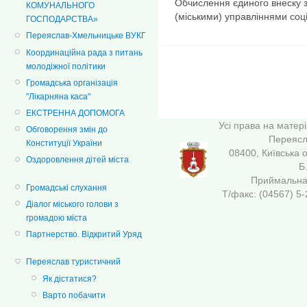
Обчислення єдиного внеску з
КОМУНАЛЬНОГО
(міськими) управліннями соц
ГОСПОДАРСТВА»
Переяслав-Хмельницьке ВУКГ
Координаційна рада з питань
молодіжної політики
Громадська організація
"Лікарняна каса"
ЕКСТРЕННА ДОПОМОГА
Усі права на матер
Обговорення змін до
Переясла
Конституції України
08400, Київська 
Оздоровлення дітей міста
Б
Приймальна 
Громадські слухання
Т/факс: (04567
Діалог міського голови з
громадою міста
Партнерство. Відкритий Уряд
Переяслав туристичний
Як дістатися?
Варто побачити