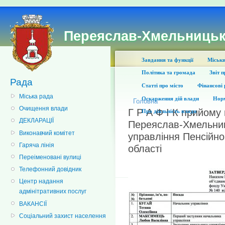
Переяслав-Хмельницьк
Завдання та функції
Міськи
Політика та громада
Звіт 
Рада
Статті про місто
Фінансові 
Міська рада
Оскарження дій влади
Норм
Головна
Очищення влади
Г Р А Ф І К прийому
Про діяльність влади
ДЕКЛАРАЦІЇ
Переяслав-Хмельниц
Виконавчий комітет
управління Пенсійно
Гаряча лінія
області
Переіменовані вулиці
Телефонний довідник
Центр надання
адмінітративних послуг
ВАКАНСІЇ
Соціальний захист населення