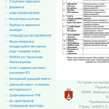
Структурні підрозділи
Документи
НОВІ ПРИЗНАЧЕННЯ
Регуляторна політика
Прийом та звернення
громадян
ГРОМАДСЬКІ ОБГОВОРЕННЯ
Міська міжвідомча
координаційно-методична
рада з правової освіти
ПРООН в м. Переяславі-
Хмельницькому
Штаб з надання допомоги
учасникам АТО
Молодіжний дорадчий комітет
Усі права на матер
Цивільний захист та безпека
Переясла
життєдіяльності
08400, Київська 
Графік вивезення ТПВ
Б
КП «ВИРОБНИЧЕ
Приймальна 
УПРАВЛІННЯ ЖИТЛОВО -
Т/факс: (04567