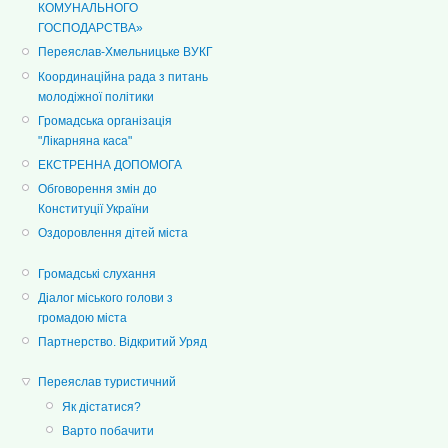
КОМУНАЛЬНОГО
ГОСПОДАРСТВА»
Переяслав-Хмельницьке ВУКГ
Координаційна рада з питань
молодіжної політики
Громадська організація
"Лікарняна каса"
ЕКСТРЕННА ДОПОМОГА
Обговорення змін до
Конституції України
Оздоровлення дітей міста
Громадські слухання
Діалог міського голови з
громадою міста
Партнерство. Відкритий Уряд
Переяслав туристичний
Як дістатися?
Варто побачити