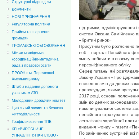
Структурні підрозділи
Документи
НОВІ ПРИЗНАЧЕННЯ
Регуляторна політика
підтримки, адміністрування і
Прийом та звернення
систем Оксана Самійленко пр
громадян
«Критий ринок».
ГРОМАДСЬКІ ОБГОВОРЕННЯ
Присутнім було роз’яснено п
веб – порталі Пенсійного фо
Міська міжвідомча
змогу побачити в своєму «осо
координаційно-методична
персоніфікованого обліку.
рада з правової освіти
Серед питань, які розглядал
ПРООН в м. Переяславі-
Закону України «Про Державн
Хмельницькому
внесення змін до деяких зак
Штаб з надання допомоги
правосуддя», якими врегуль
учасникам АТО
2017 році, основні положенн
Молодіжний дорадчий комітет
змін до деяких законодавчих
Цивільний захист та безпека
накопичувальної системи за
життєдіяльності
пенсійного страхування та є
легалізація заробітної плати
Графік вивезення ТПВ
видання Фонду – газети «Пен
КП «ВИРОБНИЧЕ
По закінченню зустрічей всі 
УПРАВЛІННЯ ЖИТЛОВО -