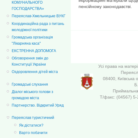
інформаційні матеріали щодо 
КОМУНАЛЬНОГО
пенсійному законодавстві.
ГОСПОДАРСТВА»
Переяслав-Хмельницьке ВУКГ
Координаційна рада з питань
молодіжної політики
Громадська організація
"Лікарняна каса"
ЕКСТРЕННА ДОПОМОГА
Обговорення змін до
Конституції України
Усі права на матер
Оздоровлення дітей міста
Переясла
08400, Київська 
Б
Громадські слухання
Приймальна 
Діалог міського голови з
Т/факс: (04567
громадою міста
Партнерство. Відкритий Уряд
Переяслав туристичний
Як дістатися?
Варто побачити