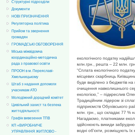
Структурні підрозділи
Документи
НОВІ ПРИЗНАЧЕННЯ
Регуляторна політика
Прийом та звернення
громадян
ГРОМАДСЬКІ ОБГОВОРЕННЯ
Міська міжвідомча
координаційно-методична
екологічного податку надійш
рада з правової освіти
млн.грн., решта – 22 млн. г
“Сплата екологічного подат
ПРООН в м. Переяславі-
місцевих скарбниць Київщини,
Хмельницькому
буде виділено з бюджетів на 
Штаб з надання допомоги
очищення навколишнього сер
учасникам АТО
екологією,” – підкреслив Оле
Молодіжний дорадчий комітет
Традиційним лідером зі сплат
Цивільний захист та безпека
підприємств Обухівського ра
життєдіяльності
млн. грн., що складає 77 % н
Графік вивезення ТПВ
Нагадаємо, платниками еколо
здійснюють викиди забрудню
КП «ВИРОБНИЧЕ
водні об'єкти, розміщують їх
УПРАВЛІННЯ ЖИТЛОВО -