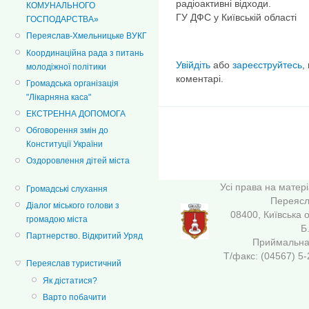
радіоактивні відходи.
КОМУНАЛЬНОГО
ГУ ДФС у Київській області
ГОСПОДАРСТВА»
Переяслав-Хмельницьке ВУКГ
Координаційна рада з питань
Увійдіть
або
зареєструйтесь
,
молодіжної політики
коментарі.
Громадська організація
"Лікарняна каса"
ЕКСТРЕННА ДОПОМОГА
Обговорення змін до
Конституції України
Оздоровлення дітей міста
Усі права на матер
Громадські слухання
Переясла
Діалог міського голови з
08400, Київська 
громадою міста
Б
Партнерство. Відкритий Уряд
Приймальна 
Т/факс: (04567
Переяслав туристичний
Як дістатися?
Варто побачити