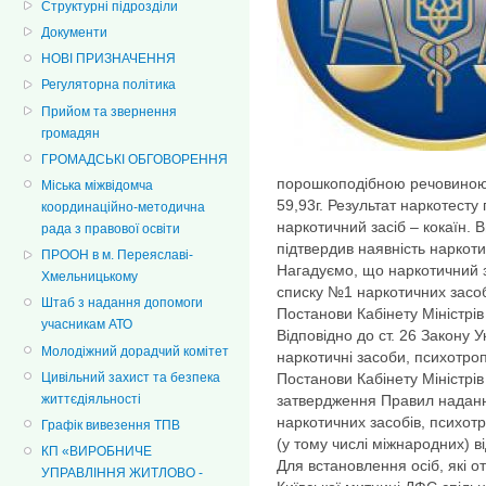
Структурні підрозділи
Документи
НОВІ ПРИЗНАЧЕННЯ
Регуляторна політика
Прийом та звернення
громадян
ГРОМАДСЬКІ ОБГОВОРЕННЯ
порошкоподібною речовиною б
Міська міжвідомча
59,93г. Результат наркотесту
координаційно-методична
наркотичний засіб – кокаїн.
рада з правової освіти
підтвердив наявність наркоти
ПРООН в м. Переяславі-
Нагадуємо, що наркотичний за
Хмельницькому
списку №1 наркотичних засоб
Штаб з надання допомоги
Постанови Кабінету Міністрів
учасникам АТО
Відповідно до ст. 26 Закону 
Молодіжний дорадчий комітет
наркотичні засоби, психотроп
Цивільний захист та безпека
Постанови Кабінету Міністрів
життєдіяльності
затвердження Правил наданн
наркотичних засобів, психот
Графік вивезення ТПВ
(у тому числі міжнародних
КП «ВИРОБНИЧЕ
Для встановлення осіб, які 
УПРАВЛІННЯ ЖИТЛОВО -