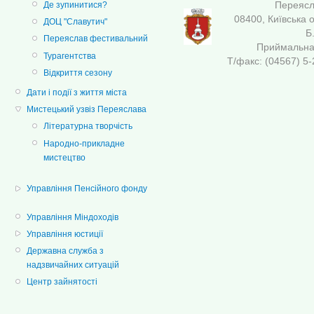
Переясла
Де зупинитися?
08400, Київська 
ДОЦ "Славутич"
Б
Переяслав фестивальний
Приймальна 
Турагентства
Т/факс: (04567
Відкриття сезону
Дати і події з життя міста
Мистецький узвіз Переяслава
Літературна творчість
Народно-прикладне
мистецтво
Управління Пенсійного фонду
Управління Міндоходів
Управління юстиції
Державна служба з
надзвичайних ситуацій
Центр зайнятості