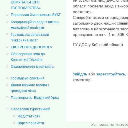
Київської митниці ДФС спільно
КОМУНАЛЬНОГО
області провели захід з вик
ГОСПОДАРСТВА»
поставки».
Переяслав-Хмельницьке ВУКГ
Співробітниками спецпідрозд
Координаційна рада з питань
затримано двох наших співвіт
молодіжної політики
виявлення наркотичного засо
провадження за ч. 1 ст. 305 
Громадська організація
"Лікарняна каса"
ГУ ДФС у Київській області
ЕКСТРЕННА ДОПОМОГА
Обговорення змін до
Конституції України
Оздоровлення дітей міста
Увійдіть
або
зареєструйтесь
,
Громадські слухання
коментарі.
Діалог міського голови з
громадою міста
Партнерство. Відкритий Уряд
Переяслав туристичний
Як дістатися?
Варто побачити
Усі права на матер