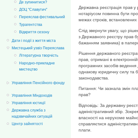
Де зупинитися?
Державна реєстрація прав у р
ДОЦ "Славутич"
нотаріусом повинна бути про
Переяслав фестивальний
межах строків, встановлених 
Турагентства
Слід звернути увагу, що ріш
Відкриття сезону
з Державного реєстру прав бу
Дати і події з життя міста
бажанням заявника) в папер
Мистецький узвіз Переяслава
Рішення державного реєстра
Літературна творчість
прав, отримані в електронні
Народно-прикладне
програмних засобів ведення 
мистецтво
однакову юридичну силу та б
законодавства.
Управління Пенсійного фонду
Питання: Чи зазнала змін пл
прав?
Управління Міндоходів
Управління юстиції
Відповідь: За державну реєс
Державна служба з
адміністративний збір. Зокр
надзвичайних ситуацій
власності на нерухоме майно
справляєтися адміністративни
Центр зайнятості
плати.