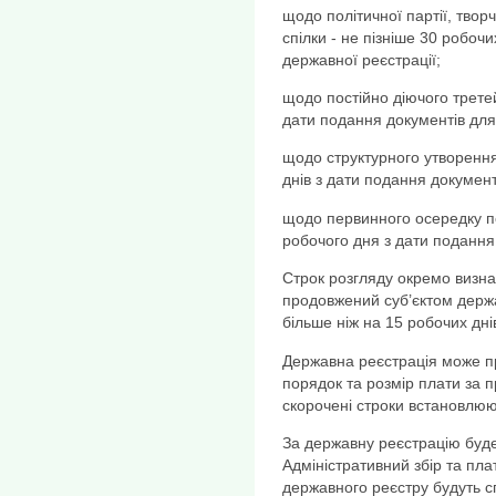
щодо політичної партії, творч
спілки - не пізніше 30 робоч
державної реєстрації;
щодо постійно діючого третей
дати подання документів для
щодо структурного утворення 
днів з дати подання документ
щодо первинного осередку по
робочого дня з дати подання
Строк розгляду окремо визн
продовжений суб’єктом держав
більше ніж на 15 робочих дні
Державна реєстрація може пр
порядок та розмір плати за 
скорочені строки встановлюют
За державну реєстрацію буде
Адміністративний збір та пл
державного реєстру будуть с