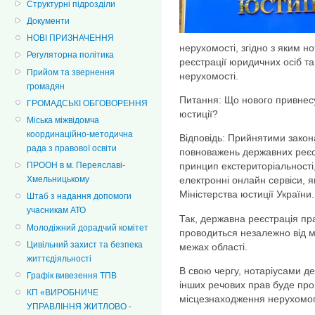
Структурні підрозділи
Документи
НОВІ ПРИЗНАЧЕННЯ
нерухомості, згідно з яким н
Регуляторна політика
реєстрації юридичних осіб та
Прийом та звернення
нерухомості.
громадян
Питання: Що нового привнесут
ГРОМАДСЬКІ ОБГОВОРЕННЯ
юстиції?
Міська міжвідомча
координаційно-методична
Відповідь: Прийнятими закон
рада з правової освіти
повноважень державних реєс
ПРООН в м. Переяславі-
принцип екстериторіальності, 
Хмельницькому
електронні онлайн сервіси, як
Міністерства юстиції України.
Штаб з надання допомоги
учасникам АТО
Так, державна реєстрація пр
Молодіжний дорадчий комітет
проводиться незалежно від 
Цивільний захист та безпека
межах області.
життєдіяльності
В свою чергу, нотаріусами д
Графік вивезення ТПВ
інших речових прав буде про
КП «ВИРОБНИЧЕ
місцезнаходження нерухомог
УПРАВЛІННЯ ЖИТЛОВО -