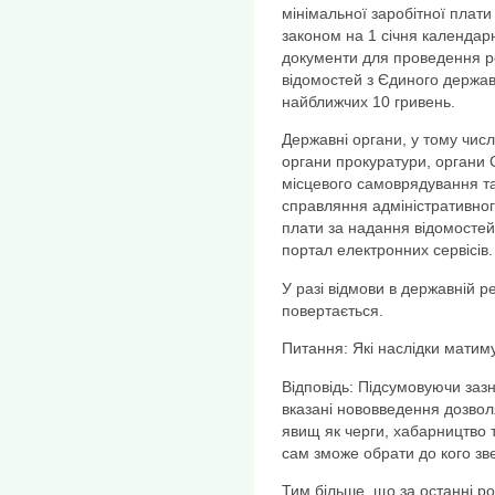
мінімальної заробітної плати
законом на 1 січня календарн
документи для проведення ре
відомостей з Єдиного держав
найближчих 10 гривень.
Державні органи, у тому числі
органи прокуратури, органи 
місцевого самоврядування та 
справляння адміністративног
плати за надання відомостей
портал електронних сервісів.
У разі відмови в державній р
повертається.
Питання: Які наслідки матим
Відповідь: Підсумовуючи заз
вказані нововведення дозвол
явищ як черги, хабарництво 
сам зможе обрати до кого зв
Тим більше, що за останні ро