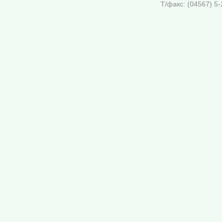
Т/факс: (04567