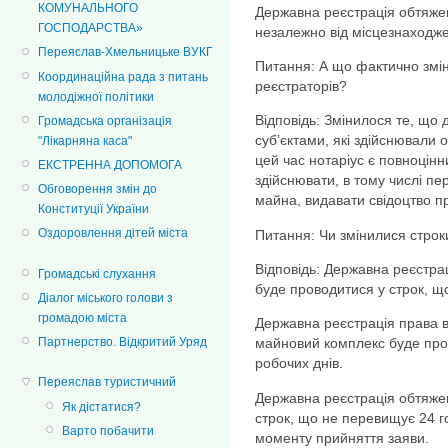
КОМУНАЛЬНОГО
Державна реєстрація обтяже
ГОСПОДАРСТВА»
незалежно від місцезнаходж
Переяслав-Хмельницьке ВУКГ
Питання: А що фактично змін
Координаційна рада з питань
реєстраторів?
молодіжної політики
Відповідь: Змінилося те, що 
Громадська організація
суб’єктами, які здійснювали 
"Лікарняна каса"
цей час нотаріус є повноці
ЕКСТРЕННА ДОПОМОГА
здійснювати, в тому числі п
Обговорення змін до
майна, видавати свідоцтво п
Конституції України
Оздоровлення дітей міста
Питання: Чи змінилися строк
Відповідь: Державна реєстра
Громадські слухання
буде проводитися у строк, щ
Діалог міського голови з
громадою міста
Державна реєстрація права в
Партнерство. Відкритий Уряд
майновий комплекс буде про
робочих днів.
Переяслав туристичний
Державна реєстрація обтяже
Як дістатися?
строк, що не перевищує 24 го
Варто побачити
моменту прийняття заяви.