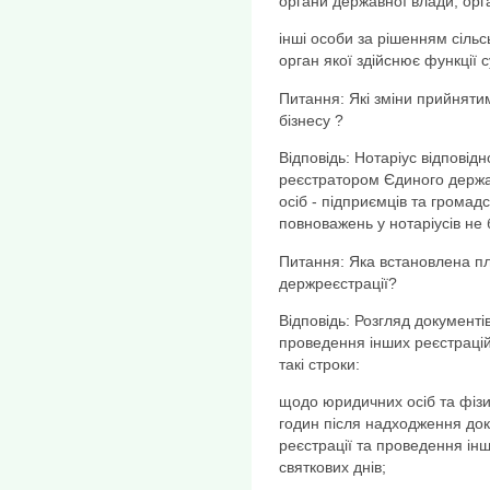
органи державної влади, орг
інші особи за рішенням сільс
орган якої здійснює функції с
Питання: Які зміни прийняти
бізнесу ?
Відповідь: Нотаріус відповід
реєстратором Єдиного держа
осіб - підприємців та громад
повноважень у нотаріусів не 
Питання: Яка встановлена п
держреєстрації?
Відповідь: Розгляд документі
проведення інших реєстрацій
такі строки:
щодо юридичних осіб та фізич
годин після надходження док
реєстрації та проведення інш
святкових днів;