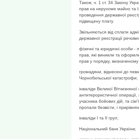
Також, ч. 1 ст. 34 Закону Ук
прав на нерухоме майно та 
проведення державної реєстра
підвищену плату.
Звільняються від сплати адм
державної реєстрації речови
фізичні та юридичні особи - 
прав, які виникли та оформл
прав у порядку, визначеному
громадяни, віднесені до пев
Чорнобильської катастрофи;
інваліди Великої Вітчизняної 
антитерористичної операції, 
учасника бойових дій, та сім'ї
пропали безвісти, і прирівня
інваліди I та II груп;
Національний банк України;