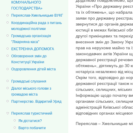
Додатково повідомляємо, що 
КОМУНАЛЬНОГО
України «Про державну реєс
ГОСПОДАРСТВА»
та їх обтяжень», що набрала 
Переяслав-Хмельницьке ВУКГ
заяви про державну реєстрац
Координаційна рада з питань
звернутися до органів держав
молодіжної політики
юстиції в межах Київської обл
другої прикінцевих та перех
Громадська організація
внесення змін до Закону Укр
"Лікарняна каса"
прав на нерухоме майно та ї
ЕКСТРЕННА ДОПОМОГА
законодавчих актів України 
Обговорення змін до
державної реєстрації речови
Конституції України
обтяжень», діятимуть до 30 к
Оздоровлення дітей міста
нотаріуса незалежно від мі
Окрім того, відповідно до н
Громадські слухання
державної реєстрації також н
Діалог міського голови з
сільських, селищних, міських 
громадою міста
Інформацію щодо початку в
органами сільських, селищни
Партнерство. Відкритий Уряд
адміністрацій Київської обл
відповідних органах місцево
Переяслав туристичний
Як дістатися?
Переяслав – Хмельницьке мі
Варто побачити