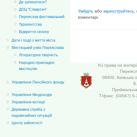
Де зупинитися?
ДОЦ "Славутич"
Увійдіть
або
зареєструйтесь
,
Переяслав фестивальний
коментарі.
Турагентства
Відкриття сезону
Дати і події з життя міста
Мистецький узвіз Переяслава
Літературна творчість
Народно-прикладне
Усі права на матер
мистецтво
Переясла
08400, Київська 
Управління Пенсійного фонду
Б
Приймальна 
Управління Міндоходів
Т/факс: (04567
Управління юстиції
Державна служба з
надзвичайних ситуацій
Центр зайнятості