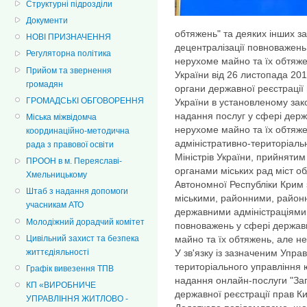
Структурні підрозділи
Документи
обтяжень" та деяких інших з
НОВІ ПРИЗНАЧЕННЯ
децентралізації повноважень
Регуляторна політика
нерухоме майно та їх обтяж
Прийом та звернення
України від 26 листопада 201
громадян
органи державної реєстрації 
ГРОМАДСЬКІ ОБГОВОРЕННЯ
України в установленому за
надання послуг у сфері держ
Міська міжвідомча
нерухоме майно та їх обтяже
координаційно-методична
адміністративно-територіаль
рада з правової освіти
Міністрів України, прийняти
ПРООН в м. Переяславі-
органами міських рад міст об
Хмельницькому
Автономної Республіки Крим
Штаб з надання допомоги
міськими, районними, районн
учасникам АТО
державними адміністраціями 
Молодіжний дорадчий комітет
повноважень у сфері державн
Цивільний захист та безпека
майно та їх обтяжень, але не 
життєдіяльності
У зв'язку із зазначеним Упра
територіального управління ю
Графік вивезення ТПВ
надання онлайн-послуги "Зап
КП «ВИРОБНИЧЕ
державної реєстрації прав Киї
УПРАВЛІННЯ ЖИТЛОВО -