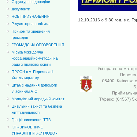
Структурні підрозділи
Документи
НОВІ ПРИЗНАЧЕННЯ
12.10.2016 о 9.30 год. в с. Го
Регуляторна політика
Прийом та звернення
громадян
ГРОМАДСЬКІ ОБГОВОРЕННЯ
Міська міжвідомча
координаційно-методична
рада з правової освіти
Усі права на матер
ПРООН в м. Переяславі-
Переясла
Хмельницькому
08400, Київська 
Штаб з надання допомоги
Б
учасникам АТО
Приймальна 
Т/факс: (04567
Молодіжний дорадчий комітет
Цивільний захист та безпека
життєдіяльності
Графік вивезення ТПВ
КП «ВИРОБНИЧЕ
УПРАВЛІННЯ ЖИТЛОВО -