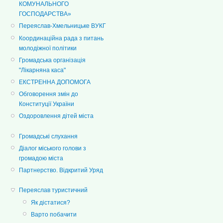
КОМУНАЛЬНОГО
ГОСПОДАРСТВА»
Переяслав-Хмельницьке ВУКГ
Координаційна рада з питань
молодіжної політики
Громадська організація
"Лікарняна каса"
ЕКСТРЕННА ДОПОМОГА
Обговорення змін до
Конституції України
Оздоровлення дітей міста
Громадські слухання
Діалог міського голови з
громадою міста
Партнерство. Відкритий Уряд
Переяслав туристичний
Як дістатися?
Варто побачити