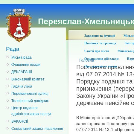
Переяслав-Хмельницьк
Завдання та функції
Міськи
Політика та громада
Звіт 
Рада
Статті про місто
Фінансові 
Міська рада
Оскарження дій влади
Норм
Головна
Очищення влади
Постанова правлінн
Про діяльність влади
ДЕКЛАРАЦІЇ
від 07.07.2014 № 13
Виконавчий комітет
Порядку подання та
Гаряча лінія
призначення (перера
Переіменовані вулиці
Закону України «Про заг
Телефонний довідник
державне пенсійне 
Центр надання
адмінітративних послуг
В Міністерстві юстиції Украї
ВАКАНСІЇ
зареєстровано Постанову пра
Соціальний захист населення
07.07.2014 № 13-1 «Про вне