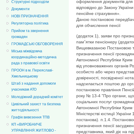
оформлення документів для 
Структурні підрозділи
відповідно до Закону України «Про заг
Документи
пенсійне страхувння».
НОВІ ПРИЗНАЧЕННЯ
Даною постановою передбачен
Регуляторна політика
для обчислення пенсії
Прийом та звернення
(додаток 1), заяви про призн
громадян
пам׳ятки пенсіонеру (додат
ГРОМАДСЬКІ ОБГОВОРЕННЯ
Вищевказаною Постановою та
Міська міжвідомча
призначення пенсії громадян
координаційно-методична
Автономної Республіки Крим 
рада з правової освіти
від уповноважених органів Р
ПРООН в м. Переяславі-
особисто або через представн
Хмельницькому
довіреності, посвідченої нот
надсилається поштою до орг
Штаб з надання допомоги
постановою правління Пенсій
учасникам АТО
року № 13-4 "Про органи, що
Молодіжний дорадчий комітет
соціальних послуг громадяна
Цивільний захист та безпека
Автономної Республіки Крим 
життєдіяльності
Міністерстві юстиції України
Графік вивезення ТПВ
постанова). п.1.4. Постанов
КП «ВИРОБНИЧЕ
призначення пенсії засуджен
УПРАВЛІННЯ ЖИТЛОВО -
представника, який діє на під