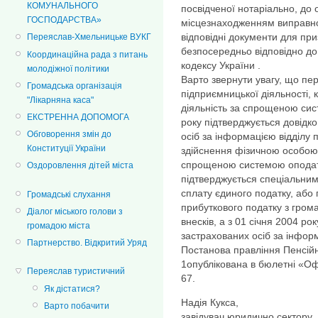
КОМУНАЛЬНОГО
посвідченої нотаріально, до 
ГОСПОДАРСТВА»
місцезнаходженням виправно
відповідні документи для пр
Переяслав-Хмельницьке ВУКГ
безпосередньо відповідно до
Координаційна рада з питань
кодексу України .
молодіжної політики
Варто звернути увагу, що пе
Громадська організація
підприємницької діяльності, 
"Лікарняна каса"
діяльність за спрощеною сис
ЕКСТРЕННА ДОПОМОГА
року підтверджується довідко
Обговорення змін до
осіб за інформацією відділу 
Конституції України
здійснення фізичною особою 
спрощеною системою оподатк
Оздоровлення дітей міста
підтверджується спеціальним
сплату єдиного податку, або
Громадські слухання
прибуткового податку з гром
Діалог міського голови з
внесків, а з 01 січня 2004 ро
громадою міста
застрахованих осіб за інформ
Партнерство. Відкритий Уряд
Постанова правління Пенсійн
1опублікована в бюлетні «Оф
Переяслав туристичний
67.
Як дістатися?
Надія Кукса,
Варто побачити
завідувач юридично сектору