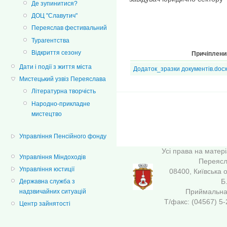
Де зупинитися?
ДОЦ "Славутич"
Переяслав фестивальний
Турагентства
Відкриття сезону
Причіплени
Дати і події з життя міста
Додаток_зразки документів.doc
Мистецький узвіз Переяслава
Літературна творчість
Народно-прикладне
мистецтво
Управління Пенсійного фонду
Усі права на матер
Управління Міндоходів
Переясла
Управління юстиції
08400, Київська 
Б
Державна служба з
Приймальна 
надзвичайних ситуацій
Т/факс: (04567
Центр зайнятості