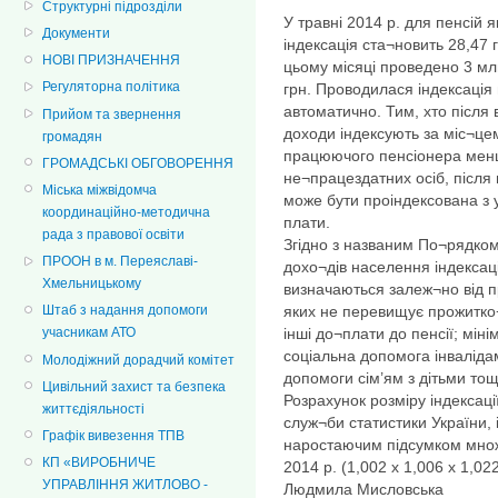
Структурні підрозділи
У травні 2014 р. для пенсій я
Документи
індексація ста¬новить 28,47 г
НОВІ ПРИЗНАЧЕННЯ
цьому місяці проведено 3 млн
Регуляторна політика
грн. Проводилася індексаці
автоматично. Тим, хто після
Прийом та звернення
доходи індексують за міс¬це
громадян
працюючого пенсіонера менш
ГРОМАДСЬКІ ОБГОВОРЕННЯ
не¬працездатних осіб, після
Міська міжвідомча
може бути проіндексована з 
координаційно-методична
плати.
рада з правової освіти
Згідно з названим По¬рядком
ПРООН в м. Переяславі-
дохо¬дів населення індексаці
Хмельницькому
визначаються залеж¬но від пр
яких не перевищує прожитко¬
Штаб з надання допомоги
інші до¬плати до пенсії; мін
учасникам АТО
соціальна допомога інвалід
Молодіжний дорадчий комітет
допомоги сім’ям з дітьми тощ
Цивільний захист та безпека
Розрахунок розміру індексац
життєдіяльності
служ¬би статистики України, 
Графік вивезення ТПВ
наростаючим підсумком множ
КП «ВИРОБНИЧЕ
2014 р. (1,002 х 1,006 х 1,022
УПРАВЛІННЯ ЖИТЛОВО -
Людмила Мисловська