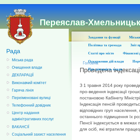
Переяслав-Хмельницьк
Завдання та функції
Міськи
Політика та громада
Звіт 
Рада
Статті про місто
Фінансові 
Міська рада
Оскарження дій влади
Норм
Головна
Очищення влади
Проведена індексаці
Про діяльність влади
ДЕКЛАРАЦІЇ
Виконавчий комітет
З 1 травня 2014 року проведе
Гаряча лінія
про-ведення індексації грош
постановою Кабінету Міністрі
Переіменовані вулиці
Індексація пенсій проводить
Телефонний довідник
відповідних груп населення,
Центр надання
останнього підвищення їх р
адмінітративних послуг
Пенсії індексується в межах 
ВАКАНСІЇ
для осіб, які втратили працез
Соціальний захист населення