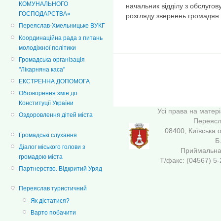
КОМУНАЛЬНОГО
начальник відділу з обслугов
ГОСПОДАРСТВА»
розгляду звернень громадян.
Переяслав-Хмельницьке ВУКГ
Координаційна рада з питань
молодіжної політики
Громадська організація
"Лікарняна каса"
ЕКСТРЕННА ДОПОМОГА
Обговорення змін до
Конституції України
Усі права на матер
Оздоровлення дітей міста
Переясла
08400, Київська 
Громадські слухання
Б
Діалог міського голови з
Приймальна 
громадою міста
Т/факс: (04567
Партнерство. Відкритий Уряд
Переяслав туристичний
Як дістатися?
Варто побачити