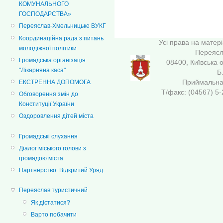
КОМУНАЛЬНОГО
ГОСПОДАРСТВА»
Переяслав-Хмельницьке ВУКГ
Координаційна рада з питань
Усі права на матер
молодіжної політики
Переясла
Громадська організація
08400, Київська 
"Лікарняна каса"
Б
Приймальна 
ЕКСТРЕННА ДОПОМОГА
Т/факс: (04567
Обговорення змін до
Конституції України
Оздоровлення дітей міста
Громадські слухання
Діалог міського голови з
громадою міста
Партнерство. Відкритий Уряд
Переяслав туристичний
Як дістатися?
Варто побачити