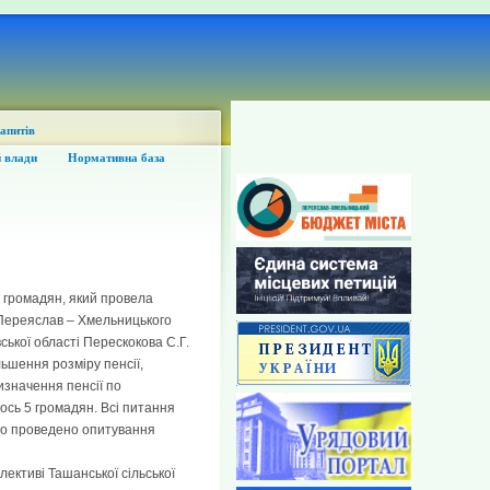
запитів
 влади
Нормативна база
м громадян, який провела
 Переяслав – Хмельницького
ської області Перескокова С.Г.
ьшення розміру пенсії,
изначення пенсії по
лось 5 громадян. Всі питання
уло проведено опитування
лективі Ташанської сільської