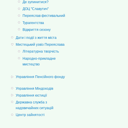
Де зупинитися?
ДОЦ "Славутич"
Переяслав фестивальний
Турагентства
Відкриття сезону
Дати і події з життя міста
Мистецький узвіз Переяслава
Літературна творчість
Народно-прикладне
мистецтво
Управління Пенсійного фонду
Управління Міндоходів
Управління юстиції
Державна служба з
надзвичайних ситуацій
Центр зайнятості