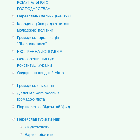
КОМУНАЛЬНОГО
ГОСПОДАРСТВА»
Переяслав-Хмельницьке ВУКГ
Координаційна рада з питань
молодіжної політики
Громадська організація
"Лікарняна каса"
ЕКСТРЕННА ДОПОМОГА
Обговорення змін до
Конституції України
Оздоровлення дітей міста
Громадські слухання
Діалог міського голови з
громадою міста
Партнерство. Відкритий Уряд
Переяслав туристичний
Як дістатися?
Варто побачити