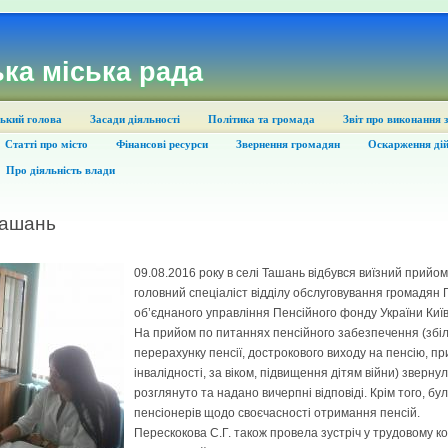
ка міська рада
ький голова
Засади діяльності
Політика та громада
Звіт про виконання 
Статті про місто
Фінансові ресурси
Звернення громадян
Оскарження дій
Про діяльність влади
Ташань
09.08.2016 року в селі Ташань відбувся виїзний прийо
головний спеціаліст відділу обслуговування громадян
об’єднаного управління Пенсійного фонду України Київ
На прийом по питаннях пенсійного забезпечення (збіл
перерахунку пенсії, дострокового виходу на пенсію, пр
інвалідності, за віком, підвищення дітям війни) зверну
розглянуто та надано вичерпні відповіді. Крім того, б
пенсіонерів щодо своєчасності отримання пенсій.
Перескокова С.Г. також провела зустріч у трудовому ко