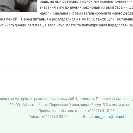
ради, на якій роз’яснила присутнім основні положення
внесення змін до деяких законодавчих актів України 
накопичувальної системи загальнообов’язкового держ
ня пенсій». Серед питань, які розглядалися на зустрічі, також були: залученн
енсійного фонду, легалізація заробітної плати та популяризація передплати в
 права на матеріали, розміщені на цьому сайті, належать Переяслав-Хмельницьк
08400, Київська обл., м. Переяслав-Хмельницький, вул. Б.Хмельницького, 
Приймальна міського голови: (04567) 5-15-68
Т/факс: (04567) 5-25-60 E-mail:
org_perh@ukr.net