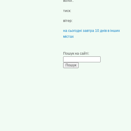
волог.:
тиск:
вітер:
на сьогодні
завтра
10 днів
в інших
містах
Пошук на сайті: