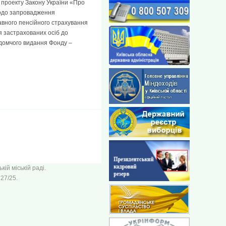
 проекту Закону України «Про
щодо запровадження
авного пенсійного страхування
я застрахованих осіб до
ідомчого видання Фонду –
ій міській раді.
27/25.