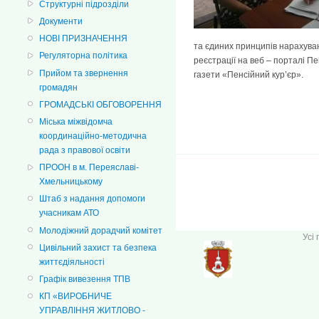
Структурні підрозділи
Документи
НОВІ ПРИЗНАЧЕННЯ
та єдиних принципів нарахуван
Регуляторна політика
реєстрації на веб – порталі П
Прийом та звернення
газети «Пенсійний кур’єр».
громадян
ГРОМАДСЬКІ ОБГОВОРЕННЯ
Міська міжвідомча
координаційно-методична
рада з правової освіти
ПРООН в м. Переяславі-
Хмельницькому
Штаб з надання допомоги
учасникам АТО
Молодіжний дорадчий комітет
Усі
Цивільний захист та безпека
життєдіяльності
Графік вивезення ТПВ
КП «ВИРОБНИЧЕ
УПРАВЛІННЯ ЖИТЛОВО -