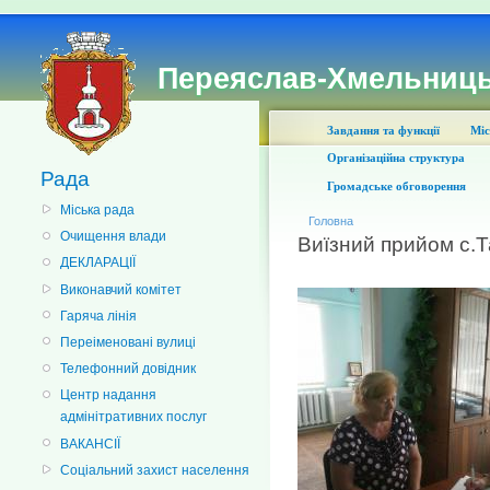
Переяслав-Хмельниць
Завдання та функції
Міс
Організаційна структура
Рада
Громадське обговорення
Міська рада
Головна
Очищення влади
Виїзний прийом с.
ДЕКЛАРАЦІЇ
Виконавчий комітет
Гаряча лінія
Переіменовані вулиці
Телефонний довідник
Центр надання
адмінітративних послуг
ВАКАНСІЇ
Соціальний захист населення