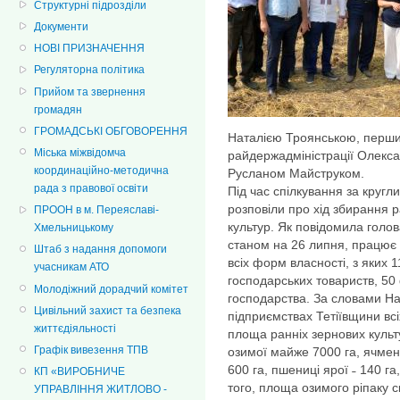
Структурні підрозділи
Документи
НОВІ ПРИЗНАЧЕННЯ
Регуляторна політика
Прийом та звернення
громадян
ГРОМАДСЬКІ ОБГОВОРЕННЯ
Наталією Троянською, перши
Міська міжвідомча
райдержадміністрації Олекса
координаційно-методична
Русланом Майструком.
рада з правової освіти
Під час спілкування за кругл
розповіли про хід збирання 
ПРООН в м. Переяславі-
культур. Як повідомила голова
Хмельницькому
станом на 26 липня, працює 
Штаб з надання допомоги
всіх форм власності, з яких 
учасникам АТО
господарських товариств, 50
Молодіжний дорадчий комітет
господарства. За словами На
Цивільний захист та безпека
підприємствах Тетіївщини вс
життєдіяльності
площа ранніх зернових культ
Графік вивезення ТПВ
озимої майже 7000 га, ячмен
600 га, пшениці ярої ˗ 140 га
КП «ВИРОБНИЧЕ
того, площа озимого ріпаку с
УПРАВЛІННЯ ЖИТЛОВО -