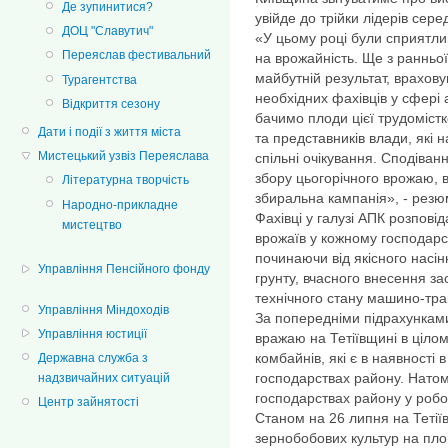
Де зупинитися?
увійде до трійки лідерів серед
ДОЦ "Славутич"
«У цьому році були сприятли
Переяслав фестивальний
на врожайність. Ще з ранньо
майбутній результат, врахову
Турагентства
необхідних фахівців у сфері
Відкриття сезону
бачимо плоди цієї трудомістко
Дати і події з життя міста
та представників влади, які 
Мистецький узвіз Переяслава
спільні очікування. Сподіванн
збору цьогорічного врожаю, 
Літературна творчість
збиральна кампанія», - рез
Народно-прикладне
Фахівці у галузі АПК розпові
мистецтво
врожаїв у кожному господарст
починаючи від якісного насін
Управління Пенсійного фонду
грунту, вчасного внесення зас
технічного стану машино-тра
Управління Міндоходів
За попередніми підрахунками
Управління юстиції
вражаю на Тетіївщині в ціло
комбайнів, які є в наявності
Державна служба з
господарствах району. Натом
надзвичайних ситуацій
господарствах району у робо
Центр зайнятості
Станом на 26 липня на Тетіїв
зернобобових культур на площ