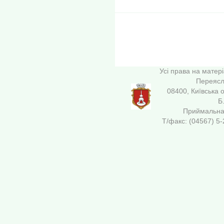
Усі права на матер
Переясла
08400, Київська 
Б
Приймальна 
Т/факс: (04567