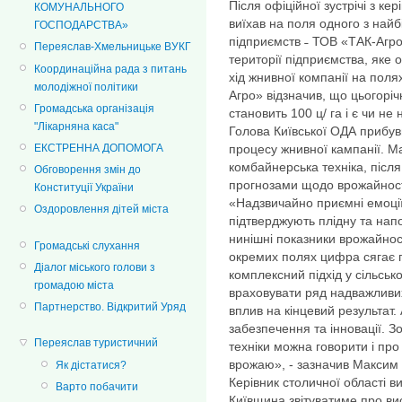
Після офіційної зустрічі з 
КОМУНАЛЬНОГО
виїхав на поля одного з най
ГОСПОДАРСТВА»
підприємств ˗ ТОВ «ТАК-Агро
Переяслав-Хмельницьке ВУКГ
території підприємства, яке
Координаційна рада з питань
хід жнивної компанії на поля
молодіжної політики
Агро» відзначив, що цьогорі
Громадська організація
становить 100 ц/ га і є чи не
"Лікарняна каса"
Голова Київської ОДА прибув
ЕКСТРЕННА ДОПОМОГА
процесу жнивної кампанії. 
комбайнерська техніка, післ
Обговорення змін до
прогнозами щодо врожайності
Конституції України
«Надзвичайно приємні емоці
Оздоровлення дітей міста
підтверджують плідну та нап
нинішні показники врожайност
Громадські слухання
окремих полях цифра сягає п
Діалог міського голови з
комплексний підхід у сільськ
громадою міста
враховувати ряд надважливих
Партнерство. Відкритий Уряд
вплив на кінцевий результат. 
забезпечення та інновації. З
Переяслав туристичний
техніки можна говорити і про
врожаю», - зазначив Максим
Як дістатися?
Керівник столичної області в
Варто побачити
Київщина звітуватиме про ви