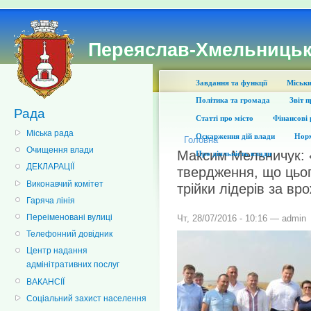
Переяслав-Хмельницьк
Завдання та функції
Міськи
Політика та громада
Звіт 
Рада
Статті про місто
Фінансові 
Міська рада
Оскарження дій влади
Норм
Головна
Очищення влади
Максим Мельничук:
Про діяльність влади
ДЕКЛАРАЦІЇ
твердження, що цьог
Виконавчий комітет
трійки лідерів за в
Гаряча лінія
Переіменовані вулиці
Чт, 28/07/2016 - 10:16 — admin
Телефонний довідник
Центр надання
адмінітративних послуг
ВАКАНСІЇ
Соціальний захист населення