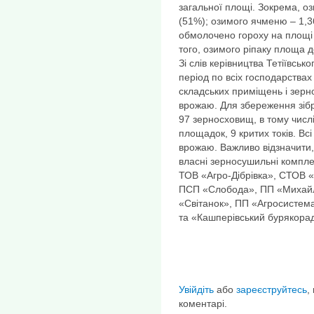
загальної площі. Зокрема, оз
(51%); озимого ячменю – 1,36
обмолочено гороху на площі 
того, озимого ріпаку площа д
Зі слів керівництва Тетіївсь
період по всіх господарствах
складських приміщень і зерн
врожаю. Для збереження зіб
97 зерносховищ, в тому числ
площадок, 9 критих токів. В
врожаю. Важливо відзначити
власні зерносушильні компле
ТОВ «Агро-Дібрівка», СТОВ «
ПСП «Слобода», ПП «Михайл
«Світанок», ПП «Агросистем
та «Кашперівський бурякора
Увійдіть
або
зареєструйтесь
,
коментарі.