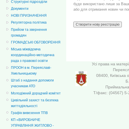
Структурні підрозділи
буде використано лише за Ваш
Документи
або для отримання новин чи п
НОВІ ПРИЗНАЧЕННЯ
Регуляторна політика
Прийом та звернення
громадян
ГРОМАДСЬКІ ОБГОВОРЕННЯ
Міська міжвідомча
координаційно-методична
рада з правової освіти
Усі права на матер
ПРООН в м. Переяславі-
Переясла
Хмельницькому
08400, Київська 
Штаб з надання допомоги
Б
учасникам АТО
Приймальна 
Т/факс: (04567
Молодіжний дорадчий комітет
Цивільний захист та безпека
життєдіяльності
Графік вивезення ТПВ
КП «ВИРОБНИЧЕ
УПРАВЛІННЯ ЖИТЛОВО -