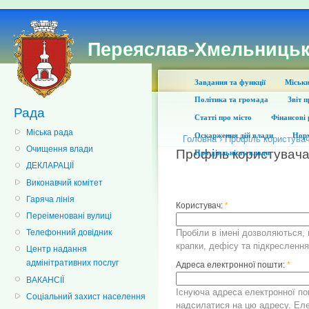
Переяслав-Хмельницьк
Завдання та функції
Міськи
Політика та громада
Звіт 
Рада
Статті про місто
Фінансові 
Міська рада
Оскарження дій влади
Норм
Головна
›
Профіль користува
Очищення влади
Профіль користувач
Про діяльність влади
ДЕКЛАРАЦІЇ
Виконавчий комітет
Гаряча лінія
Користувач:
*
Переіменовані вулиці
Пробіли в імені дозволяються, 
Телефонний довідник
крапки, дефісу та підкреслення
Центр надання
адмінітративних послуг
Адреса електронної пошти:
*
ВАКАНСІЇ
Існуюча адреса електронної по
Соціальний захист населення
надсилатися на цю адресу. Еле