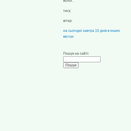
волог.:
тиск:
вітер:
на сьогодні
завтра
10 днів
в інших
містах
Пошук на сайті: