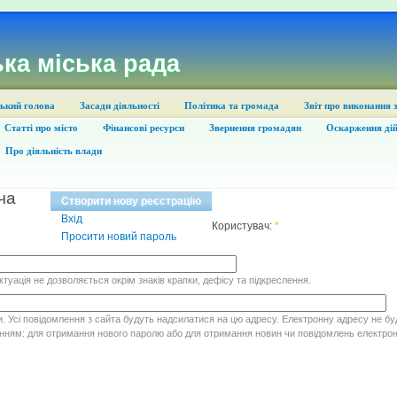
ка міська рада
ький голова
Засади діяльності
Політика та громада
Звіт про виконання 
Статті про місто
Фінансові ресурси
Звернення громадян
Оскарження дій
Про діяльність влади
ча
Створити нову реєстрацію
Вхід
Користувач:
*
Просити новий пароль
ктуація не дозволяється окрім знаків крапки, дефісу та підкреслення.
. Усі повідомлення з сайта будуть надсилатися на цю адресу. Електронну адресу не бу
ням: для отримання нового паролю або для отримання новин чи повідомлень електро