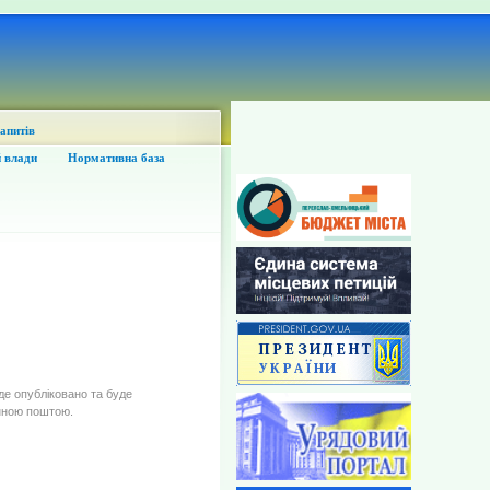
запитів
 влади
Нормативна база
де опубліковано та буде
нною поштою.