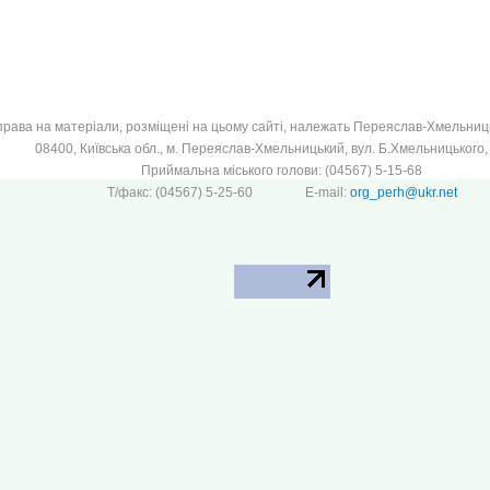
 права на матеріали, розміщені на цьому сайті, належать Переяслав-Хмельницьк
08400, Київська обл., м. Переяслав-Хмельницький, вул. Б.Хмельницького, 
Приймальна міського голови: (04567) 5-15-68
Т/факс: (04567) 5-25-60 E-mail:
org_perh@ukr.net