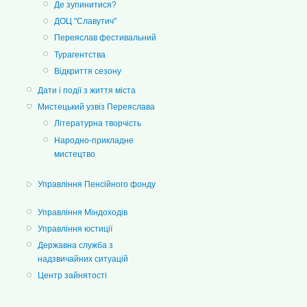
Де зупинитися?
ДОЦ "Славутич"
Переяслав фестивальний
Турагентства
Відкриття сезону
Дати і події з життя міста
Мистецький узвіз Переяслава
Літературна творчість
Народно-прикладне
мистецтво
Управління Пенсійного фонду
Управління Міндоходів
Управління юстиції
Державна служба з
надзвичайних ситуацій
Центр зайнятості