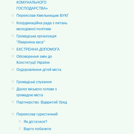
КОМУНАЛЬНОГО
ГОСПОДАРСТВА»
Переяслав-Хмельницьке ВУКГ
Координаційна рада з питань
молодіжної політики
Громадська організація
"Лікарняна каса"
ЕКСТРЕННА ДОПОМОГА
Обговорення змін до
Конституції України
Оздоровлення дітей міста
Громадські слухання
Діалог міського голови з
громадою міста
Партнерство. Відкритий Уряд
Переяслав туристичний
Як дістатися?
Варто побачити