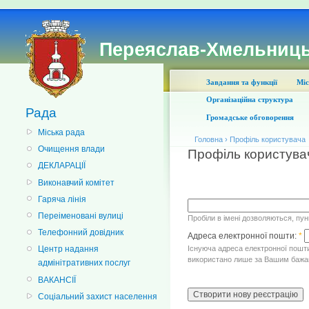
Переяслав-Хмельниць
Завдання та функції
Міс
Організаційна структура
Рада
Громадське обговорення
Міська рада
Головна
›
Профіль користувача
Очищення влади
Профіль користува
ДЕКЛАРАЦІЇ
Виконавчий комітет
Гаряча лінія
Переіменовані вулиці
Пробіли в імені дозволяються, пун
Телефонний довідник
Адреса електронної пошти:
*
Існуюча адреса електронної пошти
Центр надання
використано лише за Вашим бажан
адмінітративних послуг
ВАКАНСІЇ
Соціальний захист населення