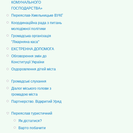
КОМУНАЛЬНОГО
ГОСПОДАРСТВА»
Переяслав-Хмельницьке ВУКГ
Координаційна рада з питань
молодіжної політики
Громадська організація
"Лікарняна каса"
ЕКСТРЕННА ДОПОМОГА
Обговорення змін до
Конституції України
Оздоровлення дітей міста
Громадські слухання
Діалог міського голови з
громадою міста
Партнерство. Відкритий Уряд
Переяслав туристичний
Як дістатися?
Варто побачити