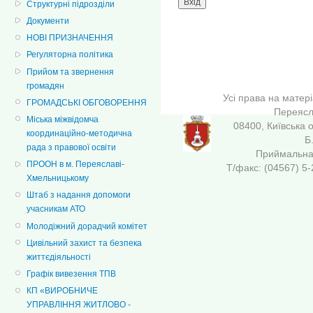
Структурні підрозділи
Документи
НОВІ ПРИЗНАЧЕННЯ
Регуляторна політика
Прийом та звернення
громадян
Усі права на матер
ГРОМАДСЬКІ ОБГОВОРЕННЯ
Переясла
Міська міжвідомча
08400, Київська 
координаційно-методична
Б
рада з правової освіти
Приймальна 
ПРООН в м. Переяславі-
Т/факс: (04567
Хмельницькому
Штаб з надання допомоги
учасникам АТО
Молодіжний дорадчий комітет
Цивільний захист та безпека
життєдіяльності
Графік вивезення ТПВ
КП «ВИРОБНИЧЕ
УПРАВЛІННЯ ЖИТЛОВО -