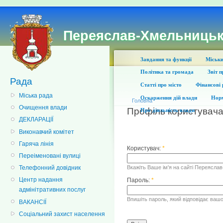
Переяслав-Хмельницьк
Завдання та функції
Міськи
Політика та громада
Звіт 
Рада
Статті про місто
Фінансові 
Міська рада
Оскарження дій влади
Норм
Головна
Очищення влади
Профіль користувач
Про діяльність влади
ДЕКЛАРАЦІЇ
Виконавчий комітет
Гаряча лінія
Користувач:
*
Переіменовані вулиці
Вкажіть Ваше ім'я на сайті Переясла
Телефонний довідник
Центр надання
Пароль:
*
адмінітративних послуг
Впишіть пароль, який відповідає вашо
ВАКАНСІЇ
Соціальний захист населення